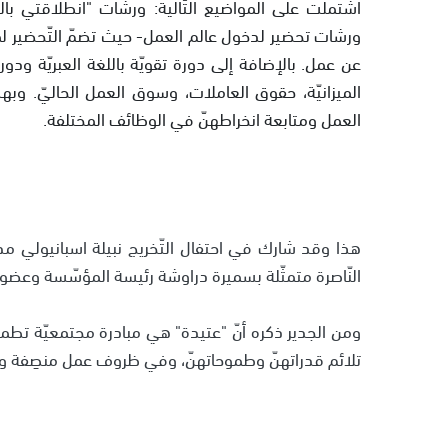
اشتملت على المواضيع التّالية: ورشات "انطلاقتي بال
ورشات تحضير لدخول عالم العمل- حيث تضمّ التّحضير لمرك
عن عمل. بالإضافة إلى دورة تقويّة باللغة العبريّة ود
الميزانيّة، حقوق العاملات، وسوق العمل الحاليّ. 
العمل ومتابعة انخراطهنّ في الوظائف المختلفة.
هذا وقد شارك في احتفال التّخريج نبيلة اسبانيولي م
النّاصرة متمثّلة بسميرة دراوشة رئيسة المؤسّسة وعضوة
ومن الجدير ذكره أنّ "عتيدة" هي مبادرة مجتمعيّة تطم
تلائم قدراتهنّ وطموحاتهنّ، وفي ظروف عمل منصِفة وم