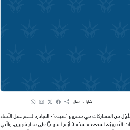
شارك المقال
 الأوّل من المشاركات في مشروع "عتيدة"- المبادرة لدعم عمل النّساء
العربيّات، البالغ عددهنّ 15 امرأة. فقد شاركن في الدّورات التّدريبيّة، المنعقدة لمدّة 3 أيّام أسبوعيًّا على مدار شهرين، والّتي