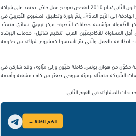
وقد انطلق المشروع التّجريبيّ لمبادرة عتيدة في شهر كانون الثّاني/يناير 2010 ليفحص نموذج عمل خاصّ، يعتمد على شراكة
هادفة إلى الرّبح المادّيّ. يتمّ بلورة وتطبيق المشروع التّجريبيّ في
كز الطّفولة مؤسّسة حضانات النّاصرة- مركز تربويّ نسائيّ متعدّد
أجل المساواة للأكاديميّين العرب، تنظيم شاتيل- خدمات الإرشاد
ت- انطلاقة بالعمل والّتي تمّ تأسيسها كمشروع شراكة بين حكومة
لة مكوّن من هوازن يونس، كاملة طيّون ورلى مزّاوي وقد شاركن في
سّسات الشّريكة متمثّلة برمزيّة سروجي صغيّر من كاف مشفيه وأميمة
دات للمشاركة في الفوج الثّاني.
انضم للقناة ←