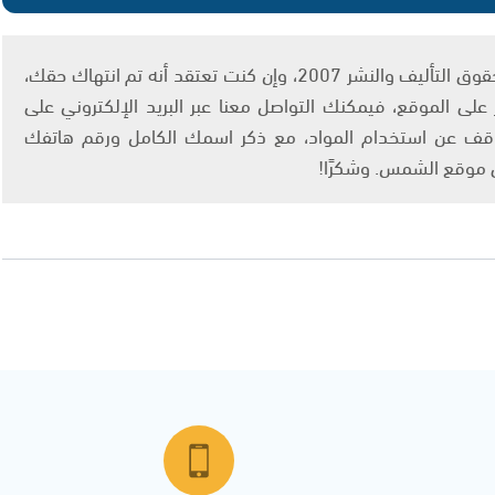
يتم الاستخدام المواد وفقًا للمادة 27 أ من قانون حقوق التأليف والنشر 2007، وإن كنت تعتقد أنه تم انتهاك حقك،
لى الموقع، فيمكنك التواصل معنا عبر البريد الإلكتروني على
info@ashams.c والطلب بالتوقف عن استخدام المواد، مع ذكر اسمك الكامل ورقم هاتفك
ى موقع الشمس. وشكرًا!