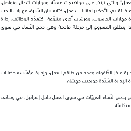
عمل" والّتي ترتكز على مواضيع تدعيميّة ومهارات اتّصال وتواصل،
ز تقييم، التّحضير لمقابلات عمل، كتابة بيان السّيرة، مهارات البحث
ورة مهارات الحاسوب، وورشات أخرى متنوّعة- كتعدّد الوظائف، إدارة
وبهذا ينطلق المشروع إلى مرحلة قادمة وهي دمج النّساء في سوق
ديرة مركز الطّفولة وعدد من طاقم العمل، وإدارة مؤسّسة حضانات
 الإدارة السّيّدة جورجيت جهشان.
ح بدمج النّساء العربيّات في سوق العمل داخل إسرائيل، في وظائف
تكافئة.