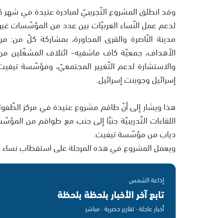
لدعم عمل النّساء العربيّات بين عدد من المؤسّسات غير ال
مدينة النّاصرة والقرى المجاورة، بمشاركة كلّ من: مر
الأهداف، جمعيّة كاف ماشفيه- ائتلاف المشغّلين من 
والاستشارة لدعم التّغيير المجتمعيّ، ومؤسّسة تيفي
إسرائيل وجوينت إسرائيل.
هذا ويشار إلى أنّ طاقم مشروع عتيدة في مركز الطّفو
اللقاءات التّدريبيّة جنبًا إلى جنب مع طواقم من المؤ
دياب من مؤسّسة تيفيت.
ويعمل المشروع في هذه المرحلة على استقطاب نساء جدي
إذاعة الشمس
تابع آخر الأخبار بلحظة بلحظة
أخبار عاجلة · تقارير حصرية · مباشر