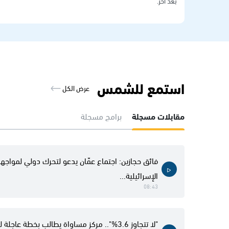
بعد آخر.
استمع للشمس
عرض الكل
مقابلات مسجلة
برامج مسجلة
فائق حجازين: اجتماع عمّان يدعو لتحرك دولي لمواجهة
الإسرائيلية...
08:43
"لا تتجاوز 3.6%".. مركز مساواة يطالب بخطة عاجل