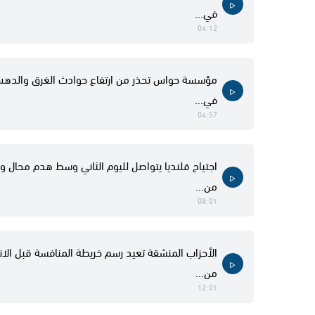
في...
04:12
مؤسسة حواس تحذر من ارتفاع حوادث الغرق والدهس
في...
04:57
اجتياح قلنديا يتواصل لليوم الثاني وسط هدم محال و
من...
08:01
الأحزاب المنشقة تعيد رسم خريطة المنافسة قبل الانتخ
من...
12:01