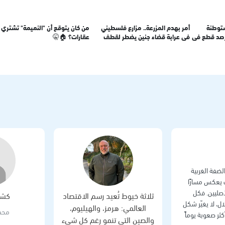
ستوطنة
أمر بهدم المزرعة.. مزارع فلسطيني
من كان يتوقع أن "النميمة" تشتري
رصد قطع في
في عرابة قضاء جنين يضطر لقطف
عقارات؟ 🏠🤫
العنب مبكراً
ضفة الغربية
ت يعكس مسارًا
أصليين. فكل
ثلاثة خيوط تُعيد رسم الاقتصاد
كشف
ل، لا يغيّر شكل
العالمي: هرمز، والهيليوم،
محم
ثر صعوبة يوماً
والصين التي تنمو رغم كل شيء