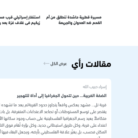
مسيرة قطرية حاشدة تنطلق من أم
استنفار إسرائيلي قرب م
الفحم ضد العدوان والجريمة
زيكيم في غلاف غزة بعد 
السياج الحدودي
مقالات رأي
عرض الكل
إسراء حبيب الله
الضفة الغربية… حين تتحول الجغرافيا إلى أداة للتهجير
قرية تل… مشهد يعكس واقعاً يتجاوز حدود القريةلم يعد ما تشهده ال
يقتصر على توسع المستوطنات أو تصاعد الاعتداءات المتفرقة، بل با
متكاملاً يعيد رسم الجغرافيا الفلسطينية على حساب وجود سكانها ال
اعتداء على قرية، وكل طريق استيطاني جديد، وكل بؤرة تُقام فوق التلا
المكان فحسب، بل يغيّر علاقة الفلسطيني بأرضه، ويجعل البقاء فيها أك