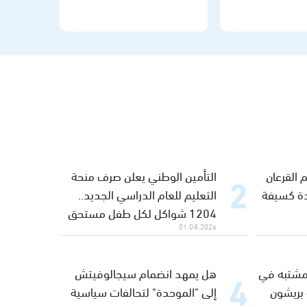
أسيل كبها
16:26
الرئيس الإيراني يقول إن اتخاذ القرار بشأن الحرب
ليس من صلاحيات الحكومة مشيرا إلى التزام طهران
في أي قرار يتخذه المرشد الأعلى
 القرعان
التأمين الوطني يعلن صرف منحة
لدة كسيفة
التعليم للعام الدراسي الجديد..
1204 شواكل لكل طفل مستحق
ينال جبارين
15:50
01.08.2026
إصابة جندي في الجيش الإسرائيلي بجروح متوسطة
جراء شظايا ذخيرة، خلال نشاط عملياتي في جنوب
مشتبه في
هل يمهد انضمام سيجالوفيتش
لبنان
 بريشون
إلى "الموحدة" لتحالفات سياسية