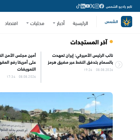
تابع راديو الشمس
الرئيسية
أخبار
محليات
اقتصاد
آخر المستجدات
ان رغم
نائب الرئيس الأميركي: إيران تعهدت
أمين مجلس الأمن الق
رافق
بالسماح بتدفق النفط عبر مضيق هرمز
على أمريكا رفع العق
التعويضات
08.08.2026 19:26
08.08.2026 17:34