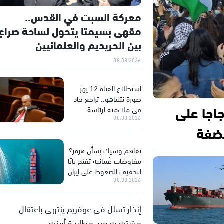
معركة السبت في القدس..
مقهى بسيمتا يتحول لساحة صراع
بين الحريديم والعلمانيين
08.08.2026
استطلاع القناة 12 يهز
صورة نتنياهو.. تراجع حاد
جًا على
في ملاءمته لرئاسة
الحكومة
08.08.2026
لضفة
تفاهم وشيك بشأن هرمز؟
مفاوضات عُمانية تفتح بابًا
لتخفيف الضغوط على إيران
08.08.2026
إنذار تسلل في عوفريم ينتهي باعتقال
مشتبه به بعد مطاردة أمنية