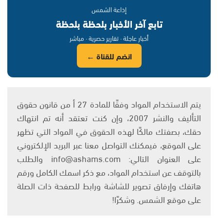
إذاعة الشمس
تابع آخر الأخبار بلحظة بلحظة
أخبار عاجلة · تقارير حصرية · مباشر
انضم للقناة ←
يتم الاستخدام المواد وفقًا للمادة 27 أ من قانون حقوق
التأليف والنشر 2007، وإن كنت تعتقد أنه تم انتهاك
حقك، بصفتك مالكًا لهذه الحقوق في المواد التي تظهر
على الموقع، فيمكنك التواصل معنا عبر البريد الإلكتروني
على العنوان التالي: info@ashams.com والطلب
بالتوقف عن استخدام المواد، مع ذكر اسمك الكامل ورقم
هاتفك وإرفاق تصوير للشاشة ورابط للصفحة ذات الصلة
على موقع الشمس. وشكرًا!