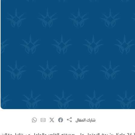
شارك المقال
اعتقلت شرطة الشارون ظهر اليوم شابا من مدينة قلنسوه ( 24 عام)ا، بشبهة الاعتداء على صديقته القاصر والحامل من نتانيا. وقالت