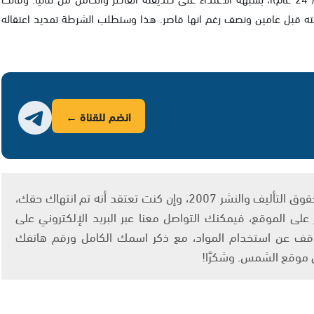
ه قبل عامين ونصف رغم انها قاصر. هذا وستطلب الشرطة تمديد اعتقاله
انضم للقناة ←
يتم الاستخدام المواد وفقًا للمادة 27 أ من قانون حقوق التأليف والنشر 2007، وإن كنت تعتقد أنه تم انتهاك حقك،
لى الموقع، فيمكنك التواصل معنا عبر البريد الإلكتروني على
info@ashams.c والطلب بالتوقف عن استخدام المواد، مع ذكر اسمك الكامل ورقم هاتفك
ى موقع الشمس. وشكرًا!