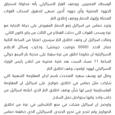
الوسطاء المصريين. ووصف القرار الاسرائيلي بأنه محاولة لاستباق
الجهود المصرية وأي جهود أُخرى تسعى لتحقيق انسحاب القوات
المحتلة وإنهاء الحصار ووقف إطلاق النار.
وتريد حماس من اسرائيل رفع الحصار المفروض على حركة التجارة مع
غزة وسحب القوات التي دخلت القطاع في الثالث من يناير كانون الثاني.
وقالت اسرائيل ان وقف اطلاق النار سيسري اعتبارا من الساعة الثانية
صباح الاحد (0000 بتوقيت جرينتش). وذكرت وسائل الاعلام
الاسرائيلية ان صاروخا اطلق من غزة سقط على مدينة بئر السبع حوالي
الساعة 11 مساء السبت بعد فترة قصيرة من اعلان رئيس الوزراء
الاسرائيلي ايهود اولمرت وقف اطلاق النار.
وقال ابو يوسف سعيد المتحدث باسم لجان المقاومة الشعبية التي
شاركت مثل حماس في اطلاق صواريخ على اسرائيل ان المقاومة
الفلسطينية ليس لها شأن بوقف اطلاق النار الذي اعلنته اسرائيل من
جانب واحد وانها ستواصل حمل السلاح.
واوضح ان اسرائيل فشلت في منع الناشطين في غزة من اطلاق
الصواريخ ولم تنجح في تحرير الجندي الاسرائيلي الذي خطفته حماس