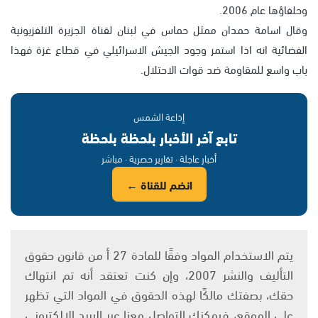
وحلفاؤها عام 2006.
وقال اسامة حمدان ممثل حماس في لبنان لقناة الجزيرة التلفزيونية
الفضائية انه اذا استمر وجود الجيش الاسرائيلي في قطاع غزة فهذا
باب واسع للمقاومة ضد قوات الاحتلال.
إذاعة الشمس
تابع آخر الأخبار بلحظة بلحظة
أخبار عاجلة · تقارير حصرية · مباشر
انضم للقناة ←
يتم الاستخدام المواد وفقًا للمادة 27 أ من قانون حقوق
التأليف والنشر 2007، وإن كنت تعتقد أنه تم انتهاك
حقك، بصفتك مالكًا لهذه الحقوق في المواد التي تظهر
على الموقع، فيمكنك التواصل معنا عبر البريد الإلكتروني