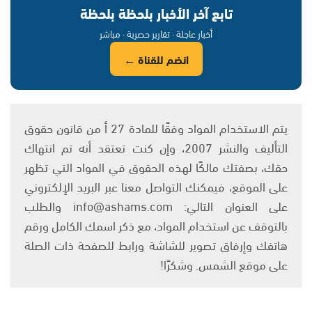
تابع آخر الأخبار بلحظة بلحظة
أخبار عاجلة · تقارير حصرية · مباشر
انضم للقناة ←
يتم الاستخدام المواد وفقًا للمادة 27 أ من قانون حقوق
التأليف والنشر 2007، وإن كنت تعتقد أنه تم انتهاك
حقك، بصفتك مالكًا لهذه الحقوق في المواد التي تظهر
على الموقع، فيمكنك التواصل معنا عبر البريد الإلكتروني
على العنوان التالي: info@ashams.com والطلب
بالتوقف عن استخدام المواد، مع ذكر اسمك الكامل ورقم
هاتفك وإرفاق تصوير للشاشة ورابط للصفحة ذات الصلة
على موقع الشمس. وشكرًا!