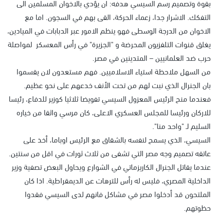
بقوة وتصميم رسم السيسي هدفه: ان يؤدي بالاخوان المسلمين الى
التفكك. الاشرار جدا، زعماء الحركة، القى بهم في السجون. اما مع
الاخوان من الدرجة الوسطى فهو ينظم الامور عبر الدبابات في الميادين،
يغلق قنوات التلفزيون المحرضة و "الجزيرة" في رأس المعسكر لمواصلة
حرب ضد العلمانيين – المتدينين في مصر.
من السهل ملاحظة استياء الاسلاميين. فهم مستعدون لان يقسموا
بان الجنرال الذي نبت لهم من تحت الأنف خدعهم على نحو عظيم.
فعندما منح الرئيس المعزول السيسي تفويضا ثلاثيا كوزير للدفاع، رئيسا
للاركان ورئيسا للمجلس العسكري الاعلى، كان مرسي واثقا من خياره
السليم لـ "واحد منا".
السيسي، الذي يسمح لنفسه بالشقاق مع الرئيس اوباما، أخذ على
عاتقه تصميم وجه مصر التي تشفى من ثلاث ثورات في اقل من سنتين.
عندما يقاتل الجنرال الكاريزماتي في الشوارع ويحاول البعض تصفية وزير
الداخلية المصري، فليس له رأس للترهات عن الديمقراطية. اذا كان
الملتحون قد أدخلوا مصر في مشاكل فانهم لدى السيسي فقدوا
حظوتهم.