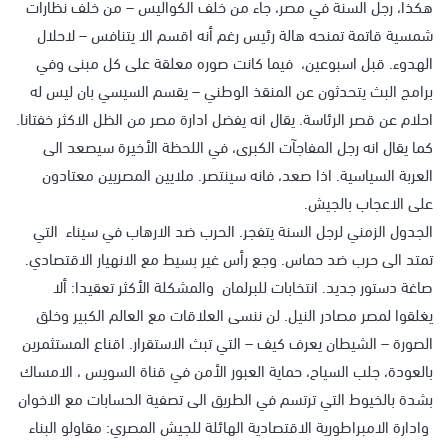
هكذا، رجل السنة في مصر، جاء من خلف الكواليس – من خلف نظارات
شمسية قاتمة تمنحه هالة رئيس رغم أنه اقسم الا يتنافس – لاحلال
الهدوء. قبل اسبوعين، فيما كانت صوره معلقة على كل مبنى وفي
برامج البث يتحدثون عن المنقذ الوطني – يقسم السيسي بان ليس له
احلام عن قصر الرئاسة. يقال انه يفضل ادارة مصر من الظل الاكثر خفتانا.
كما يقال انه رجل المفاجآت الكبرى، في اللحظة الأخيرة سيصعد الى
العربة السياسية. اذا صعد، فانه سينتصر. ملايين المصريين معتادون
على الاعجاب بالجيش.
الجدول الزمني لرجل السنة يتفجر. الحرب ضد الارهاب في سيناء التي
تمتد الى حرب ضد حماس. وجع رأس غير بسيط مع الانهيار الاقتصادي.
صاغة دستور جديد. انتخابات للبرلمان والمشكلة الأكثر تعقيدا: ألا
يغلقوا لمصر مصادر النيل. لن ننسى العلاقات مع العالم الكبير وخلق
الصورة – الشيطان يعرف كيف – التي تبث الاستقرار. اقناع المستثمرين
بالعودة، جلب السياح، حماية العبور الأمن في قناة السويس ، الامساك
بشدة بالخيوط التي ترتسم في الطريق الى تصفية الحسابات مع الاخوان
وادارة الامبراطورية الاقتصادية الهائلة للجيش المصري: مقاولو البناء