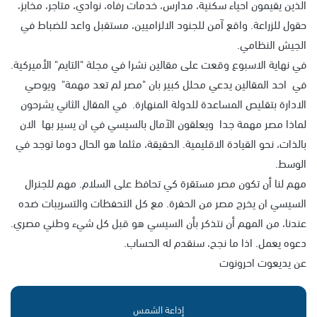
الذين يقيمون احياء سكنية، مدارس، خدمات رفاه، نوادي، متاجر، مخابز،
حقول للزراعة. واقع آمن للجنود الالزاميين، مستقبل واعد للضباط في
الجيش النظامي.
في نهاية الاسبوع وقعت على مقالين نشرا في مجلة "التايم" الأميركية.
في احد المقالين يدعي محلل كبير بان "مصر لم تعد مهمة" ويوصي
الادارة بتقليص المساعدة للدولة المنهارة. في المقال الثاني يشرحون
لماذا مصر مهمة جدا ويعلقون الآمال بالسيسي في ان يسير بها الان
بالذات، نحو القيادة الاقليمية. الحقيقة، مثلما هو الحال دوما توجد في
الوسط.
مهم لنا أن تكون مصر مستقرة كي تحافظ على السلام. مهم للجنرال
السيسي ان يخرج مصر من الحفرة. مع كل التحفظات والتسريبات ضده
عندنا، من المهم أن نتذكر بأن السيسي هو قبل كل شيء وطني مصري.
دعوه يعمل. اذا ما نجح، سنقدم له الحساب.
عن يديعوت احرونوت
إذاعة الشمس