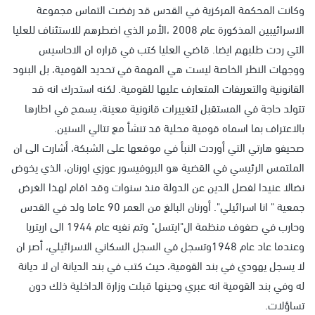
وكانت المحكمة المركزية في القدس قد رفضت التماس مجموعة
الاسرائيبين المذكورة عام 2008 ،الأمر الذي اضطرهم للاستئناف للعليا
التي ردت طلبهم ايضا. قاضي العليا كتب في قراره ان الاحاسيس
ووجهات النظر الخاصة ليست هي المهمة في تحديد القومية، بل البنود
القانونية والتعريفات المتعارف عليها للقومية. لكنه استدرك انه قد
تتولد حاجة في المستقبل لتغييرات قانونية معينة، يسمح في اطارها
بالاعتراف بما اسماه قومية محلية قد تنشأ مع تتالي السنين.
صحيفو هارتي التي أوردت النبأ في موقعها على الشبكة، أشارت الى ان
الملتمس الرئيسي في القضية هو البروفيسور عوزي اورنان، الذي يخوض
نضالا عنيدا لفصل الدين عن الدولة منذ سنوات وقد اقام لهذا الغرض
جمعية " انا اسرائيلي". أورنان البالغ من العمر 90 عاما ولد في القدس
وحارب في صفوف منظمة ال"ايتسل" وتم نفيه عام 1944 الى اريتريا
وعندما عاد عام 1948وتسجل في السجل السكاني الاسرائيلي، أصر ان
لا يسجل يهودي في بند القومية، حيث كتب في بند الديانة ان لا ديانة
له وفي بند القومية انه عبري وحينها قبلت وزارة الداخلية ذلك دون
تساؤلات.