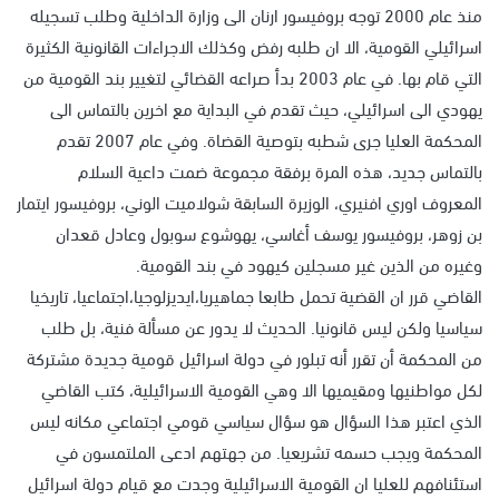
منذ عام 2000 توجه بروفيسور ارنان الى وزارة الداخلية وطلب تسجيله
اسرائيلي القومية، الا ان طلبه رفض وكذلك الاجراءات القانونية الكثيرة
التي قام بها. في عام 2003 بدأ صراعه القضائي لتغيير بند القومية من
يهودي الى اسرائيلي، حيث تقدم في البداية مع اخرين بالتماس الى
المحكمة العليا جرى شطبه بتوصية القضاة. وفي عام 2007 تقدم
بالتماس جديد، هذه المرة برفقة مجموعة ضمت داعية السلام
المعروف اوري افنيري، الوزيرة السابقة شولاميت الوني، بروفيسور ايتمار
بن زوهر، بروفيسور يوسف أغاسي، يهوشوع سوبول وعادل قعدان
وغيره من الذين غير مسجلين كيهود في بند القومية.
القاضي قرر ان القضية تحمل طابعا جماهيريا،ايديزلوجيا،اجتماعيا، تاريخيا
سياسيا ولكن ليس قانونيا. الحديث لا يدور عن مسألة فنية، بل طلب
من المحكمة أن تقرر أنه تبلور في دولة اسرائيل قومية جديدة مشتركة
لكل مواطنيها ومقيميها الا وهي القومية الاسرائيلية، كتب القاضي
الذي اعتبر هذا السؤال هو سؤال سياسي قومي اجتماعي مكانه ليس
المحكمة ويجب حسمه تشريعيا. من جهتهم ادعى الملتمسون في
استئنافهم للعليا ان القومية الاسرائيلية وجدت مع قيام دولة اسرائيل