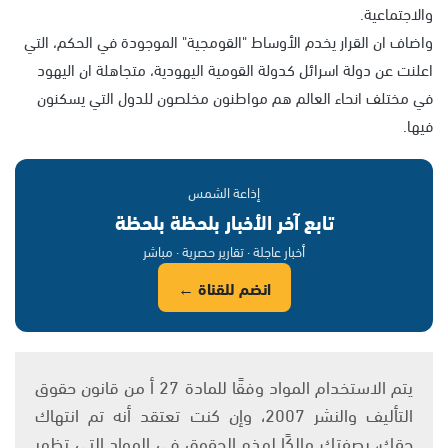
والاجتماعية.
واضاف ان القرار يخدم الأوساط "القومجية" الموجودة في الحكم، التي
اعلنت عن دولة اسرائل كدولة القومية اليهودية، متجاهلة ان اليهود
في مختلف انحاء العالم هم مواطنون مخلصون للدول التي يسكنون
فيها.
إذاعة الشمس
تابع آخر الأخبار بلحظة بلحظة
أخبار عاجلة · تقارير حصرية · مباشر
انضم للقناة ←
يتم الاستخدام المواد وفقًا للمادة 27 أ من قانون حقوق
التأليف والنشر 2007، وإن كنت تعتقد أنه تم انتهاك
حقك، بصفتك مالكًا لهذه الحقوق في المواد التي تظهر