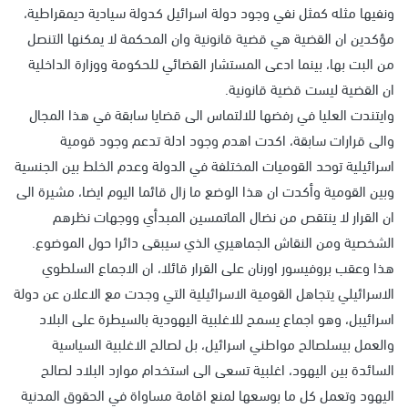
ونفيها مثله كمثل نفي وجود دولة اسرائيل كدولة سيادية ديمقراطية،
مؤكدين ان القضية هي قضية قانونية وان المحكمة لا يمكنها التنصل
من البت بها، بينما ادعى المستشار القضائي للحكومة ووزارة الداخلية
ان القضية ليست قضية قانونية.
وايتندت العليا في رفضها للالتماس الى قضايا سابقة في هذا المجال
والى قرارات سابقة، اكدت اهدم وجود ادلة تدعم وجود قومية
اسرائيلية توحد القوميات المختلفة في الدولة وعدم الخلط بين الجنسية
وبين القومية وأكدت ان هذا الوضع ما زال قائما اليوم ايضا، مشيرة الى
ان القرار لا ينتقص من نضال الماتمسين المبدأي ووجهات نظرهم
الشخصية ومن النقاش الجماهيري الذي سيبقى دائرا حول الموضوع.
هذا وعقب بروفيسور اورنان على القرار قائلا، ان الاجماع السلطوي
الاسرائيلي يتجاهل القومية الاسرائيلية التي وجدت مع الاعلان عن دولة
اسرائيبل، وهو اجماع يسمح للاغلبية اليهودية بالسيطرة على البلاد
والعمل بيسلصالح مواطني اسرائيل، بل لصالح الاغلبية السياسية
السائدة بين اليهود، اغلبية تسعى الى استخدام موارد البلاد لصالح
اليهود وتعمل كل ما بوسعها لمنع اقامة مساواة في الحقوق المدنية