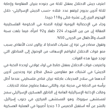
اعترف جيش الاحتلال بمقتل ثلاثة من جنوده بنيران المقاومة وإصابة
ثلاثة آخرين بجروح ليرتفع عدد قتلاه -حسب الجيش الإسرائيلي- خلال
الهجوم البري إلى عشرة قتلى و118 جريحا.
وجاء في الإحصائية اليومية لوزارة الصحة في الحكومة الفلسطينية
المقالة إن من بين الشهداء 224 طفلا و92 امرأة، فيما بلغت نسبة
النساء والأطفال من الجرحى 50%.
وتقول مصادر في غزة إن عشرات الضحايا لا يزالون تحت الأنقاض بسبب
منع قوات الاحتلال لطواقم الإسعاف من الوصول إلى المناطق التي
توجد فيها هذه القوات.
واعترفت قوات الاحتلال بمقتل ضابط في لواء غولاني (وحدة النخبة في
الجيش) في اشتباك مع مقاومين شمال قطاع غزة وجنديين آخرين
أحدهما في سلاح المدرعات عاجلته نيران قناص فلسطيني عندما أطل
برأسه من الدبابة في مدينة غزة، والثاني سقط بصاروخ مضاد للدبابات.
وقالت الإذاعة الإسرائيلية العامة إن الناطق العسكري الإسرائيلي سمح
لمستشفى سوروكا، وهو المستشفى المركزي في جنوب إسرائيل،
بالنشر عن أنه استقبل الخميس 13 جنديا أصيبوا في العملية العسكرية