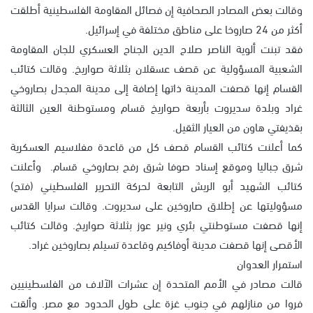
وقالت بعض المصادر الصحافية إن فصائل المقاومة الفلسطينية أطلقت
أكثر من 24 صاروخا على مناطق مختلفة في إسرائيل.
فقد تبنت ألوية الناصر صلاح الدين الجناح العسكري للجان المقاومة
الشعبية المسؤولية عن قصف عسقلان بثلاثة صواريخ. وقالت كتائب
القسام إنها قصفت المدينة ذاتها إضافة إلى مدينة المجدل بصاروخي
غراد وبلدة سديروت بأربعة صواريخ قسام ومستوطنة العين الثالثة
بقذيفتي هاون من العيار الثقيل.
كما أعلنت كتائب القسام قصف كل من قاعدة مفلاسيم العسكرية
شرق جباليا وموقع إسناد صوفا شرق رفح بصاروخي قسام. وأعلنت
كتائب الشهيد أبو الريش التابعة لحركة التحرير الفلسطيني (فتح)
مسؤوليتها عن إطلاق صاروخين على سديروت. وقالت سرايا القدس
إنها قصفت مستوطنتي بئري ونير عوز بثلاثة صواريخ. وقالت كتائب
الأقصى إنها قصفت مدينة أوفاكيم وقاعدة تسيلم بصاروخين غراد.
استمرار العدوان
قالت مصادر في الأمم المتحدة إن عشرات الآلاف من الفلسطينيين
فروا من منازلهم في جنوب غزة على طول الحدود مع مصر. وألقت