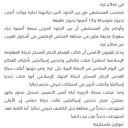
في قطاع غزة.
فبحسب المستشفى فإن بين الجنود اثنين جراحهما خطرة وواحد أصيب
بجروح متوسطة و10 أصيبوا بجروح طفيفة.
وأوضح بيان المستشفى أن بين الجنود الجرحى سبعة أصيبوا جراء
سقوط قذيفة هاون في منطقة المجلس الإقليمي في أشكول القريب
من قطاع غزة.
وذكر تلفزيون الأقصى أن كتائب القسام الجناح المسلح لحركة المقاومة
الإسلامية (حماس) قتلت ضابطين وجنديين إسرائيليين بأطراف القطاع
في اليوم السادس من الحملة البرية على غزة. ومن جهتها أعلنت سرايا
القدس الجناح المسلح لحركة الجهاد الإسلامي أنها قتلت جنديا
إسرائيليا وأصابت آخرين في اشتباكات شرقي مخيم جباليا.
وقد عرضت شبكة الجزيرة ليلة أمس الخميس تسجيل مصور يظهر
عمليتيْ قنص جنديين إسرائيليين قالت حركة حماس إن الأولى
استهدفت جندياً في منطقة جبل الكاشف شرقي جباليا، أما الثانية فقد
استهدفت جندياً غرب بيت لاهيا.
صواريخ فلسطينية