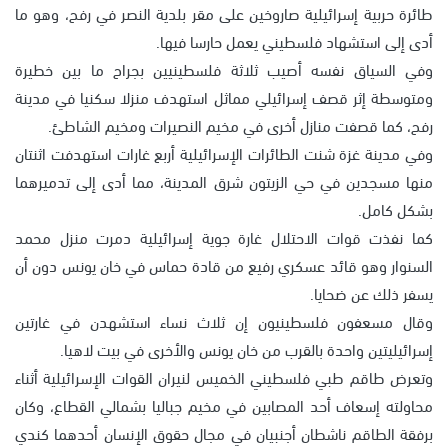
طائرة حربية إسرائيلية صاروخين على مقر بلدية النصر في رفح، وهو ما
أدى إلى استشهاد فلسطيني يعمل حارسا فيها.
وفي السياق نفسه أصيب ثلاثة فلسطينيين بجراح ما بين خطيرة
ومتوسطة إثر قصف إسرائيلي مماثل استهدف منزلا سكنيا في مدينة
رفح، كما قصفت منازل أخرى في مخيم النصيرات ومخيم الشاطئ.
وفي مدينة غزة شنت الطائرات الإسرائيلية أربع غارات استهدفت اثنتان
منها مسجدين في حي الزيتون شرق المدينة، مما أدى إلى تدميرهما
بشكل كامل.
كما نفذت قوات الاحتلال غارة جوية إسرائيلية دمرت منزل محمد
السنوار وهو قائد عسكري رفيع من قادة حماس في خان يونس دون أن
يسفر ذلك عن ضحايا.
وقال مسعفون فلسطينيون إن ثلاث نساء استشهدن في غارتين
إسرائيليتين واحدة بالقرب من خان يونس والأخرى في بيت لاهيا.
وتعرض طاقم طبي فلسطيني الخميس لنيران القوات الإسرائيلية أثناء
محاولته إسعاف أحد المصابين في مخيم جباليا بشمالي القطاع، وكان
برفقة الطاقم ناشطان أجنبيان في مجال حقوق الإنسان أحدهما كندي