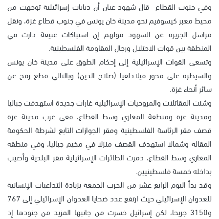
وفي جنوب القطاع قال شهود عيان أن دبابات إسرائيلية توجهت من
محيط معبر كيسوفيم نحو مدينة خان يونس في جنوب قطاع غزة، ونقل
مراسل الجزيرة عن الشهود قولهم إن اشتباكات عنيفة دارت في
المنطقة بين قوات الاحتلال ورجال المقاومة الفلسطينية.
وتسعى القوات الإسرائيلية إلى إحكام الطوق على مدينة خان يونس
والسيطرة على محور فيلادلفيا (صلاح الدين) وبالتالي قطع رفح عن
سائر أنحاء غزة.
وشنت المقاتلات والمروحيات الإسرائيلية غارات جديدة استهدفت جباليا
ومدينة غزة ومنطقة المغازي وسط القطاع، ففي غرب مدينة غزة
قصف مقر الرئاسة الفلسطينية ومقر الجوازات التابع لشرطة الحكومة
المقالة وشمالا استهدف القصف منزلا في مخيم جباليا، وفي منطقة
المغازي وسط القطاع، دمرت الطائرات الإسرائيلية مقر البلدية وأصيب
بداخله خمسة فلسطينيين.
وقد بدأ اليوم الرابع عشر من الحرب الجمعة بزيادة التداعيات الإنسانية
للعدوان الإسرائيلي حيث ارتفع عدد ضحايا العدوان الإسرائيلي إلى 767
و3150 جريحا، لكن إسرائيل خسرت من جانبها المزيد من جنودها إذ