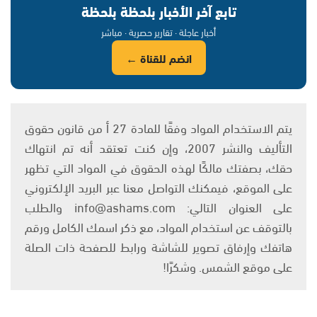
تابع آخر الأخبار بلحظة بلحظة
أخبار عاجلة · تقارير حصرية · مباشر
انضم للقناة ←
يتم الاستخدام المواد وفقًا للمادة 27 أ من قانون حقوق
التأليف والنشر 2007، وإن كنت تعتقد أنه تم انتهاك
حقك، بصفتك مالكًا لهذه الحقوق في المواد التي تظهر
على الموقع، فيمكنك التواصل معنا عبر البريد الإلكتروني
على العنوان التالي: info@ashams.com والطلب
بالتوقف عن استخدام المواد، مع ذكر اسمك الكامل ورقم
هاتفك وإرفاق تصوير للشاشة ورابط للصفحة ذات الصلة
على موقع الشمس. وشكرًا!