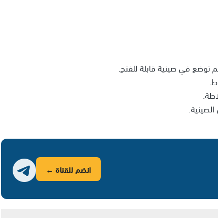
م توضع في صينية قابلة للفتح.
ط.
اطة.
الصينية.
انضم للقناة ←