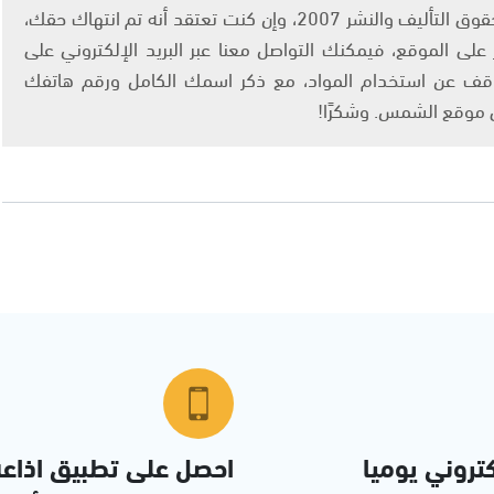
يتم الاستخدام المواد وفقًا للمادة 27 أ من قانون حقوق التأليف والنشر 2007، وإن كنت تعتقد أنه تم انتهاك حقك،
لى الموقع، فيمكنك التواصل معنا عبر البريد الإلكتروني على
info@ashams.c والطلب بالتوقف عن استخدام المواد، مع ذكر اسمك الكامل ورقم هاتفك
ى موقع الشمس. وشكرًا!
تروني يوميا
احصل على تطبيق اذاع