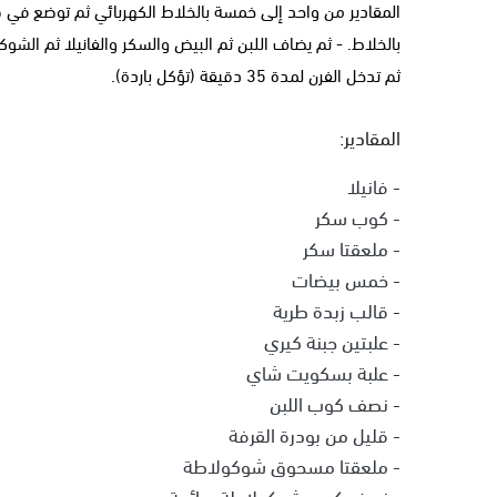
المقادير من واحد إلى خمسة بالخلاط الكهربائي ثم توضع في صي
بالخلاط. - ثم يضاف اللبن ثم البيض والسكر والفانيلا ثم الشوك
ثم تدخل الفرن لمدة 35 دقيقة (تؤكل باردة).
المقادير:
- فانيلا
- كوب سكر
- ملعقتا سكر
- خمس بيضات
- قالب زبدة طرية
- علبتين جبنة كيري
- علبة بسكويت شاي
- نصف كوب اللبن
- قليل من بودرة القرفة
- ملعقتا مسحوق شوكولاطة
- نصف كوب شوكولاطة سائحة