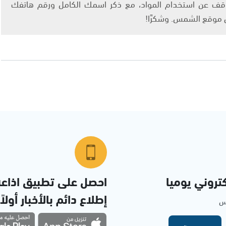
info@ashams.c والطلب بالتوقف عن استخدام المواد، مع ذكر اسمك الكامل ورقم هاتفك
ى موقع الشمس. وشكرًا!
تروني يوميا
احصل على تطبيق اذاع
إطلاع دائم بالأخبار أولاً
مس