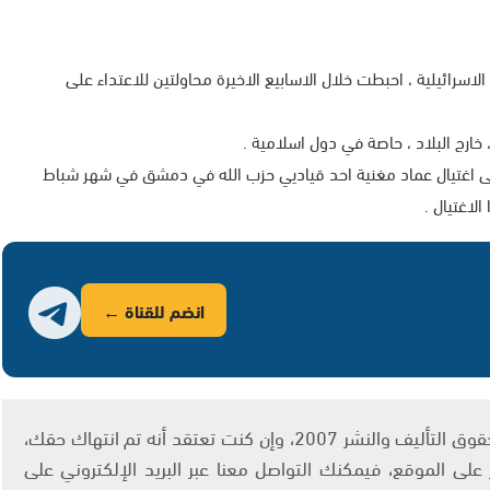
ت الاسرائيلية ، احبطت خلال الاسابيع الاخيرة محاولتين للاعتداء على
 خارج البلاد ، حاصة في دول اسلامية .
على اغتيال عماد مغنية احد قياديي حزب الله في دمشق في شهر شباط
لاغتيال .
انضم للقناة ←
يتم الاستخدام المواد وفقًا للمادة 27 أ من قانون حقوق التأليف والنشر 2007، وإن كنت تعتقد أنه تم انتهاك حقك،
لى الموقع، فيمكنك التواصل معنا عبر البريد الإلكتروني على