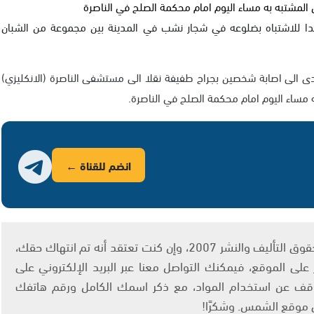
 المشتبه به مساء اليوم امام محكمة الصلح في الناصرة
ا للاشتباه بضلوعه في شجار نشب في المدينة بين مجموعة من الشبان
ى الى اصابة شخصين بجراح طفيفة نقلا الى مستشفى الناصرة (الانكليزي)
 مساء اليوم امام محكمة الصلح في الناصرة.
انضم للقناة ←
يتم الاستخدام المواد وفقًا للمادة 27 أ من قانون حقوق التأليف والنشر 2007، وإن كنت تعتقد أنه تم انتهاك حقك،
لى الموقع، فيمكنك التواصل معنا عبر البريد الإلكتروني على
info@ashams.c والطلب بالتوقف عن استخدام المواد، مع ذكر اسمك الكامل ورقم هاتفك
ى موقع الشمس. وشكرًا!