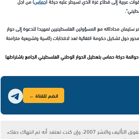
 قوات عربية إلى قطاع غزة الذي تسيطر عليه حركة (
حماس
) من أجل
طيني".
مر سليمان محادثاته مع المسؤولين الفلسطينيين تمهيدا للدعوة إلى حوار
ور حول تشكيل حكومة انتقالية تعد لانتخابات رئاسية وتشريعية متزامنة
ف حواتمة حركة حماس بتعطيل الحوار الوطني الفلسطيني الجامع باشتراطها
انضم للقناة ←
يتم الاستخدام المواد وفقًا للمادة 27 أ من قانون حقوق التأليف والنشر 2007، وإن كنت تعتقد أنه تم انتهاك حقك،