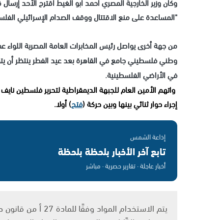
وكان وزير الخارجية المصري أحمد أبو الغيط اقترح الأحد إرسال
"المساعدة على منع الاقتتال ووقف الصدام الإسرائيلي الفلس
من جهة أخرى يواصل رئيس المخابرات العامة المصرية اللواء ع
وطني فلسطيني جامع في القاهرة بعد عيد الفطر ينتظر أن يتمح
في الأراضي الفلسطينية.
واتهم الأمين العام للجبهة الديمقراطية لتحرير فلسطين ناي
إجراء حوار ثنائي بينها وبين حركة (
فتح
) أولا.
إذاعة الشمس
تابع آخر الأخبار بلحظة بلحظة
أخبار عاجلة · تقارير حصرية · مباشر