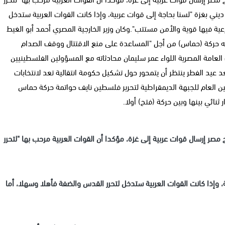
ني بغزة "لسنا بحاجة إلى قوات عربية، وإذا كانت القوات العربية ستدخل
ية فيها قوية والأمن مستتب".وكان وزير الخارجية المصري أحمد أبو الغيط
يه حركة (حماس) من أجل "المساعدة على منع الاقتتال ووقف الصدام
لعامة المصرية اللواء عمر سليمان محادثاته مع المسؤولين الفلسطينيين
عيد الفطر ينتظر أن يتمحور حول تشكيل حكومة انتقالية تعد لانتخابات
ين العام للجبهة الديمقراطية لتحرير فلسطين نايف حواتمة حركة حماس
ثنائي بينها وبين حركة (فتح) أولا.
 مصر إرسال قوات عربية إلى غزة، مؤكدا أن القوات العربية مرحب بها "لتحرر
 وإذا كانت القوات العربية ستدخل لتحرر القدس والضفة فأهلا وسهلا، أما