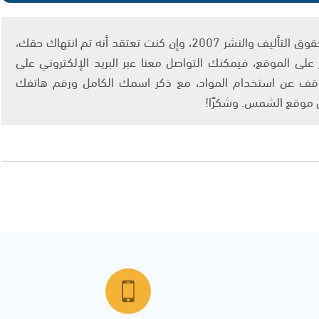
يتم الاستخدام المواد وفقًا للمادة 27 أ من قانون حقوق التأليف والنشر 2007، وإن كنت تعتقد أنه تم انتهاك حقك،
لى الموقع، فيمكنك التواصل معنا عبر البريد الإلكتروني على
info@ashams.c والطلب بالتوقف عن استخدام المواد، مع ذكر اسمك الكامل ورقم هاتفك
ى موقع الشمس. وشكرًا!