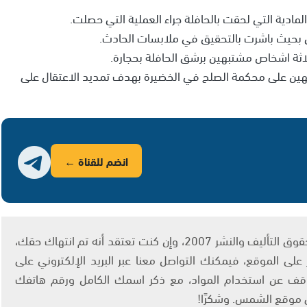
مادية التي لحقت بالحافلة جراء العملية التي حصلت.
 بحيث باشرت بالتحقيق في ملابسات الحادث.
لاثة اشخاص مشتبهين برشق الحافلة بحجارة.
بهين على محكمة الصلح في الخضيرة بهدف تمديد الاعتقال على
انضم للقناة ←
يتم الاستخدام المواد وفقًا للمادة 27 أ من قانون حقوق التأليف والنشر 2007، وإن كنت تعتقد أنه تم انتهاك حقك،
لى الموقع، فيمكنك التواصل معنا عبر البريد الإلكتروني على
info@ashams.c والطلب بالتوقف عن استخدام المواد، مع ذكر اسمك الكامل ورقم هاتفك
ى موقع الشمس. وشكرًا!