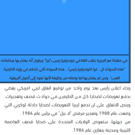
في مقابلة مع الجزيرة يلقب القاذفي كوندوليزا رايس بـ"ليزا" ويقول أنه يفتخر بها وبكلماته:
"هذه السوداء ال... ليزا (كوندوليزا رايس) .. هذه السوداء التي تتحكم في وزراء الخارجية
العرب". ومن ثم يفتخر بها لما وصلته من وظيفة لأنها تعود إلى أصول أفريقية.
وجاء اعلان رايس بعد يوم واحد من توقيع اتفاق ليبي امريكي يقضي
بدفع تعويضات لضحايا كل من الطرفين في حوادث قصف وتفجيرات.
وينص الاتفاق على ان تدفع ليبيا التعويضات لضحايا حادثة لوكربي التي
وقعت عام 1988 وتفجير مرقص "لا بيل" في برلين عام 1986.
من جهتها، ستعوض الولايات المتحدة على ضحايا قصف العاصمة
الليبية ومدينة بنغازي عام 1986.