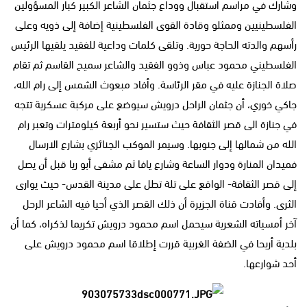
وشارك في مراسم استقبال ووداع جثمان الشاعر الكبير كبار المسؤولين
الفلسطينيين وممثلو وقادة القوى الفلسطينية إضافة إلى ذويه وعلى
رأسهم والدته الحاجة حورية. وتلقى كلمات وداعية للفقيد يلقيها الرئيس
الفلسطيني محمود عباس وذوو الفقيد والشاعر سميح القاسم ثم تقام
صلاة الجنازة عليه في مقر الرئاسة. وأفاد مبعوث الشمس إلى رام الله،
جاكي خوري، أن جثمان الراحل درويش سيوضع على مركبة عسكرية تتجه
في جنازة الى قصر الثقافة حيث ستسير نحو أربعة كيلومترات وتعبر رام
الله من شمالها إلى جنوبها. وسيمر الموكب الجنائزي بشارع الارسال
فميدان المنارة ودوار الساعة وشارع يافا ثم مشفى أبو ريا قبل أن يصل
إلى قصر الثقافة- الواقع على تلة تطل على مدينة القدس- حيث يوارى
الثرى. وأفادت قناة الجزيرة أن ذلك القصر الذي أحيا فيه الشاعر الرحل
آخر أمسياته الشعرية سيحمل اسم محمود درويش تكريما لذكراه، كما أن
بلدية أريحا في الضفة الغربية قررت إطلاقا اسم محمود درويش على
أحد شوارعها.