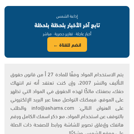
إذاعة الشمس
تابع آخر الأخبار بلحظة بلحظة
أخبار عاجلة · تقارير حصرية · مباشر
انضم للقناة ←
يتم الاستخدام المواد وفقًا للمادة 27 أ من قانون حقوق
التأليف والنشر 2007، وإن كنت تعتقد أنه تم انتهاك
حقك، بصفتك مالكًا لهذه الحقوق في المواد التي تظهر
على الموقع، فيمكنك التواصل معنا عبر البريد الإلكتروني
على العنوان التالي: info@ashams.com والطلب
بالتوقف عن استخدام المواد، مع ذكر اسمك الكامل ورقم
هاتفك وإرفاق تصوير للشاشة ورابط للصفحة ذات الصلة
على موقع الشمس. وشكرًا!