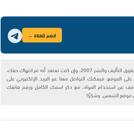
انضم للقناة ←
يتم الاستخدام المواد وفقًا للمادة 27 أ من قانون حقوق التأليف والنشر 2007، وإن كنت تعتقد أنه تم انتهاك حقك،
لى الموقع، فيمكنك التواصل معنا عبر البريد الإلكتروني على
info@ashams.c والطلب بالتوقف عن استخدام المواد، مع ذكر اسمك الكامل ورقم هاتفك
ى موقع الشمس. وشكرًا!