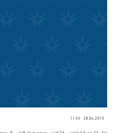
11:55
28.06.2010
قتل 16 جمركيا واصيب 16 اخرون بجروح صب