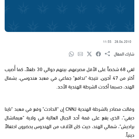
11:55
28.06.2010
شارك المقال
لقي 68 شخصاً على الأقل مصرعهم، بينهم حوالي 30 طفلاً، كما أُصيب
أكثر من 47 آخرين، نتيجة "تدافع" جماعي في معبد هندوسي، بشمال
الهند، حسبما أكدت الشرطة الهندية الأحد.
وقالت مصادر بالشرطة الهندية لـCNN إن "الحادث" وقع في معبد "ناينا
ديفي"، الذي يقع على قمة أحد الجبال العالية في ولاية "هيماتشال
براديش"، شمالي الهند، حيث كان الآلاف من الهندوس يحضرون احتفالاً
دينياً.