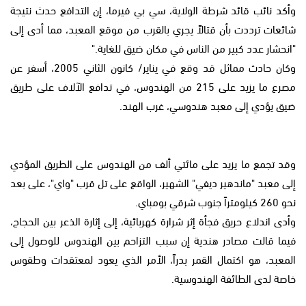
وأكد نائب قائد شرطة الولاية، سي بي فيرما، إن التدافع حدث نتيجة
شائعات ترددت بأن قتالاً يجري بالقرب من موقع المعبد، مما أدى إلى
"انحشار عدد كبير من الناس في مكان ضيق للغاية."
وكان حادث مماثل قد وقع في يناير/ كانون الثاني 2005، أسفر عن
مصرع ما يزيد على 215 من الهندوس، في تدافع الآلاف على طريق
ضيق يؤدي إلى معبد هندوسي، غرب الهند.
وقد تجمع ما يزيد على مائتي ألف من الهندوس على الطريق المؤدي
إلى معبد "ماندهير ديفي" الشهير، الواقع على تل قرب "واي"، على بعد
نحو 260 كيلومتراً جنوب شرقي بومباي.
وأدى اندلاع حريق فجأة إثر شرارة كهربائية، إلى إثارة الذعر بين الحجاج،
فيما قالت مصادر هندية إن سبب التزاحم بين الهندوس للوصول إلى
المعبد، هو اكتمال القمر بدراً، الأمر الذي يعود لمعتقدات وطقوس
خاصة لدى الطائفة الهندوسية.