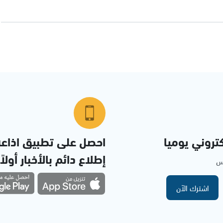
تروني يوميا
احصل على تطبيق اذاع
إطلاع دائم بالأخبار أولاً
مس
اشترك الآن