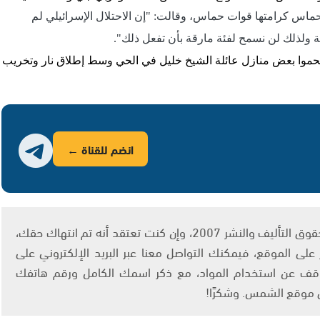
اس كرامتها قوات حماس، وقالت: "إن الاحتلال الإسرائيلي لم
ة ولذلك لن نسمح لفئة مارقة بأن تفعل ذلك".
موا بعض منازل عائلة الشيخ خليل في الحي وسط إطلاق نار وتخريب
انضم للقناة ←
يتم الاستخدام المواد وفقًا للمادة 27 أ من قانون حقوق التأليف والنشر 2007، وإن كنت تعتقد أنه تم انتهاك حقك،
لى الموقع، فيمكنك التواصل معنا عبر البريد الإلكتروني على
info@ashams.c والطلب بالتوقف عن استخدام المواد، مع ذكر اسمك الكامل ورقم هاتفك
ى موقع الشمس. وشكرًا!