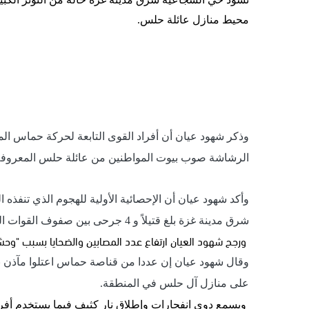
محيط منازل عائلة حلس
.
وذكر شهود عيان أن أفراد القوى التابعة لحركة حماس ال
الرشاشة صوب بيوت المواطنين من عائلة حلس المعروفة بأ
وأكد شهود عيان أن الإحصائية الأولية للهجوم الذي تنفذ
شرق مدينة غزة بلغ قتيلاً و 4 جرحى بين صفوف القوات التابعة لحركة حماس و9 جرحى من المدنيين.
ورجح شهود العيان ارتفاع عدد المصابين والضحايا بسبب "وحش
وقال شهود عيان إن عددا من قناصة حماس اعتلوا مآذن بع
على منازل آل حلس في المنطقة.
ويسمع دوي انفجارات وإطلاق نار كثيف فيما يستخدم أفر