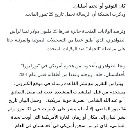
كان التوقيع أو الختم أصليان.
وذكرت الشبكة أن الرسالة تحمل تاريخ 29 تموز الفائت.
وترصد الولايات المتحدة جائزة قدرها 25 مليون دولار ثمنا لرأس
الظواهري، الذي أطلق عددا من التسجيلات الصوتية والمرئية حاثا
على مواصلة "الجهاد" ضد الولايات المتحدة.
ونجا الظواهري بأعجوبة من هجوم أمريكي في "تورا بورا"
بأفغانستان، خلف زوجته وعددا من أطفاله قتلى عام 2001.
ويتزامن التقرير مع نشر القاعدة رسالة في موقع إلكتروني،
مستخدم من قبل المليشيات المتشددة، نعت فيه مقتل القيادي
"أبو عبد الله الشامي" بضربة جوية أمريكية.
وحمل البيان تاريخ
14 تموز الماضي، إلا أنه لم ينشر على الإنترنت حتى 31 تموز. ولم
يشر البيان إلى مكان أو زمان الغارة الأمريكية التي أودت بحياة
الشامي، الذي فر من سجن أمريكي في أفغانستان في العام