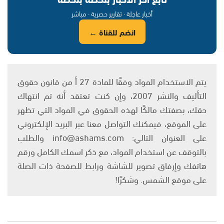
أخبار عاجلة · تقارير حصرية · مباشر
انضم للقناة ←
يتم الاستخدام المواد وفقًا للمادة 27 أ من قانون حقوق
التأليف والنشر 2007، وإن كنت تعتقد أنه تم انتهاك
حقك، بصفتك مالكًا لهذه الحقوق في المواد التي تظهر
على الموقع، فيمكنك التواصل معنا عبر البريد الإلكتروني
على العنوان التالي: info@ashams.com والطلب
بالتوقف عن استخدام المواد، مع ذكر اسمك الكامل ورقم
هاتفك وإرفاق تصوير للشاشة ورابط للصفحة ذات الصلة
على موقع الشمس. وشكرًا!