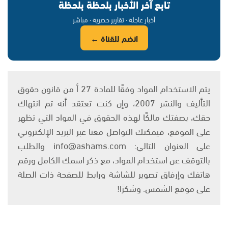
تابع آخر الأخبار بلحظة بلحظة
أخبار عاجلة · تقارير حصرية · مباشر
انضم للقناة ←
يتم الاستخدام المواد وفقًا للمادة 27 أ من قانون حقوق
التأليف والنشر 2007، وإن كنت تعتقد أنه تم انتهاك
حقك، بصفتك مالكًا لهذه الحقوق في المواد التي تظهر
على الموقع، فيمكنك التواصل معنا عبر البريد الإلكتروني
على العنوان التالي: info@ashams.com والطلب
بالتوقف عن استخدام المواد، مع ذكر اسمك الكامل ورقم
هاتفك وإرفاق تصوير للشاشة ورابط للصفحة ذات الصلة
على موقع الشمس. وشكرًا!