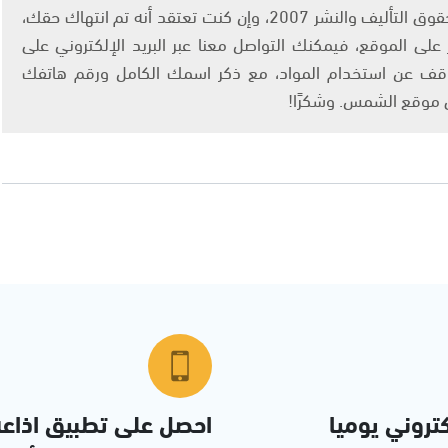
يتم الاستخدام المواد وفقًا للمادة 27 أ من قانون حقوق التأليف والنشر 2007، وإن كنت تعتقد أنه تم انتهاك حقك،
لى الموقع، فيمكنك التواصل معنا عبر البريد الإلكتروني على
info@ashams.c والطلب بالتوقف عن استخدام المواد، مع ذكر اسمك الكامل ورقم هاتفك
ى موقع الشمس. وشكرًا!
تروني يوميا
احصل على تطبيق اذاع