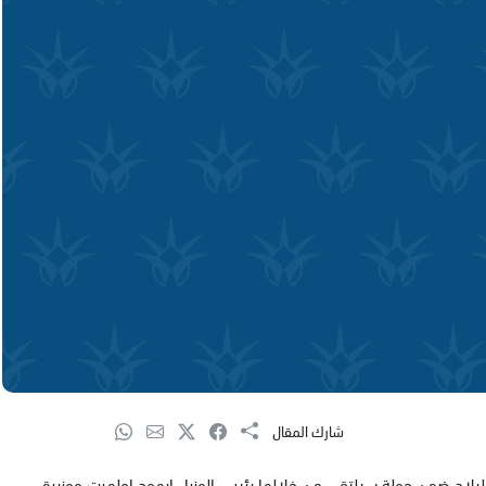
شارك المقال
 البلاد ضمن جولة سيلتقي من خلالها رئيس الوزراء ايهود اولمرت ووزيرة