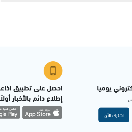
تروني يوميا
احصل على تطبيق اذاع
إطلاع دائم بالأخبار أولاً
مس
اشترك الآن