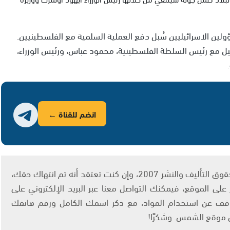
لين الاسرائيليين سُبل دفع العملية السلمية مع الفلسطينيين.
ئيل مع رئيس السلطة الفلسطينية، محمود عباس، ورئيس الوزراء،
انضم للقناة ←
يتم الاستخدام المواد وفقًا للمادة 27 أ من قانون حقوق التأليف والنشر 2007، وإن كنت تعتقد أنه تم انتهاك حقك،
لى الموقع، فيمكنك التواصل معنا عبر البريد الإلكتروني على
info@ashams.c والطلب بالتوقف عن استخدام المواد، مع ذكر اسمك الكامل ورقم هاتفك
ى موقع الشمس. وشكرًا!