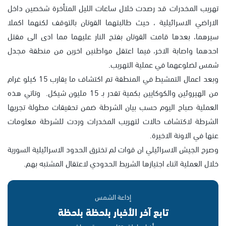
تهريب المخدرات قد رصدت خلال ساعات الليل المتأخرة شخصين داخل
الاراضي الاسرائيلية ، حيث طالبتهما القوتان بالتوقف لكنهما اكملا
سيرهما، بعدها قامت القوتان بفتح النار عليهما مما ادى الى مقتل
احدهما واصابة الاخر، فيما اعتقل مواطنين اخرين من منطقة مجدل
شمس لضلوعهما في عملية التهريب.
وبعد اعمال التمشيط في المنطقة تم اكتشاف ما يقارب 15 كيلو غرام
من الهيروئين والكوكايين بكمية تقدر بـ 15 مليون شيكل. وتاتي هذه
العملية صباح اليوم حسب بيان الشرطة ضمن تحقيقات مطولة تجريها
الشرطة لاكتشاف حالات لتهريب المخدرات وردت للشرطة معلومات
عنها في الاونة الاخيرة.
وصرح الجيش الاسرائيلي ان قوات لم تخترق الحدود الاسرائيلية السورية
خلال العملية اثناء اجتيازها الشريط الحدودي لاعتقال المشتبه بهم.
إذاعة الشمس
تابع آخر الأخبار بلحظة بلحظة