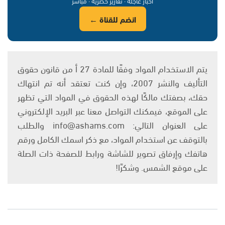
أخبار عاجلة · تقارير حصرية · مباشر
انضم للقناة ←
يتم الاستخدام المواد وفقًا للمادة 27 أ من قانون حقوق
التأليف والنشر 2007، وإن كنت تعتقد أنه تم انتهاك
حقك، بصفتك مالكًا لهذه الحقوق في المواد التي تظهر
على الموقع، فيمكنك التواصل معنا عبر البريد الإلكتروني
على العنوان التالي: info@ashams.com والطلب
بالتوقف عن استخدام المواد، مع ذكر اسمك الكامل ورقم
هاتفك وإرفاق تصوير للشاشة ورابط للصفحة ذات الصلة
على موقع الشمس. وشكرًا!