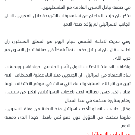
في صفقة تبادل الاسرى القادمة مع الفلسطينيين.
يذكر ، ان حزب الله اعلن عن تسلمه رفات الشهيدة دلال المغربي ، الا ان
الجانب الاسرائيلي لم يؤكد صحة الامر.
وفي حديث لاذاعة الشمس صباح اليوم مع المعلق العسكري ران
ادلست قال ، ان اسرائيل دفعت ثمناً باهظاً في صفقة تبادل الاسرى مع
حزب الله .
واضاف انه منذ اللحظات الاولى لأسر الجنديين جولدفاسر وريجيف ،
ساد الاعتقاد في اسرائيل ، ان الجنديين قتلا اثناء عملية الاختطاف ، لانه
تبين من اثار تلك العملية والدماء التي سالت في موقع الاختطاف انهما
قتلا ، لكن حسن نصرالله لعب باعصاب الاسرائيليين لاكثر من سنتين ،
وقام بمناورة محكمة في هذا المجال .
وقال ادلست ، انه لو تأكدت اسرائيل منذ البداية من وفاة الاسيرين ،
فلربما تمكنت من الحؤول دون دفع ثمن باهظ كهذا الذي دفعته
اليوم.
من الجانب الإسرائيلي: