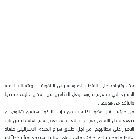
هذا، وتتواجد على النقطة الحدودية راس الناقورة ، الهيئة الاسلامية
الصحية التي ستقوم بدورها بنقل الجثامين من المكان ، ليتم فحصها
والتأكد من هويتها .
من جهته ، قال عضو الكنيست من حزب الليكود سيلفان شالوم، ان
صفقة تبادل الاسرى مع حزب الله سوف تفتح امام الفلسطينيين باب
الاصرار على مطالبهم من اجل اطلاق سراح الجندي الاسرائيلي جلعاد
شليط والمحتجز لدى حركة حماس ، وان اسرائيل ستدفع ثمناً باهظاً اخر