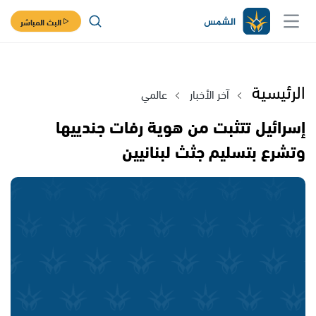
البث المباشر
الرئيسية
آخر الأخبار
عالمي
إسرائيل تتثبت من هوية رفات جندييها
وتشرع بتسليم جثث لبنانيين