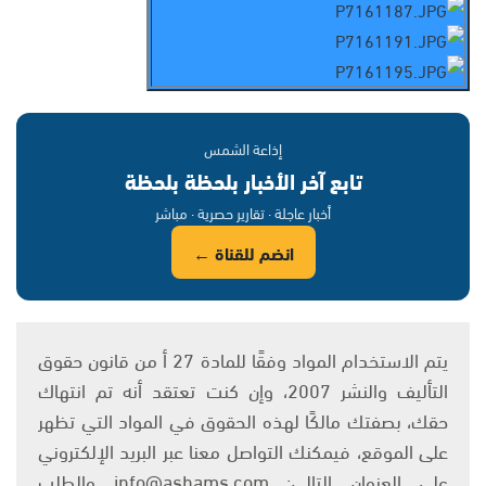
إذاعة الشمس
تابع آخر الأخبار بلحظة بلحظة
أخبار عاجلة · تقارير حصرية · مباشر
انضم للقناة ←
يتم الاستخدام المواد وفقًا للمادة 27 أ من قانون حقوق
التأليف والنشر 2007، وإن كنت تعتقد أنه تم انتهاك
حقك، بصفتك مالكًا لهذه الحقوق في المواد التي تظهر
على الموقع، فيمكنك التواصل معنا عبر البريد الإلكتروني
على العنوان التالي: info@ashams.com والطلب