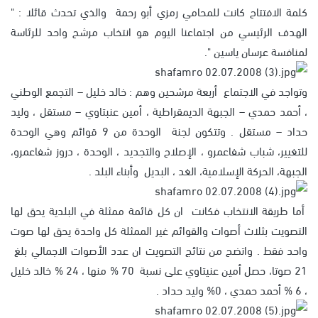
كلمة الافتتاح كانت للمحامي رمزي أبو رحمة والذي تحدث قائلا : "
الهدف الرئيسي من اجتماعنا اليوم هو انتخاب مرشح واحد للرئاسة
لمنافسة عرسان ياسين ".
وتواجد في الاجتماع أربعة مرشحين وهم : خالد خليل – التجمع الوطني
، أحمد حمدي – الجبهة الديمقراطية ، أمين عنبتاوي – مستقل ، وليد
حداد – مستقل . وتتكون لجنة الوحدة من 9 قوائم وهي الوحدة
للتغيير، شباب شفاعمرو ، الإصلاح والتجديد ، الوحدة ، دروز شفاعمرو،
الجبهة، الحركة الإسلامية، الغد ، البديل وأبناء البلد .
أما طريقة الانتخاب فكانت ان كل قائمة ممثلة في البلدية يحق لها
التصويت بثلاث أصوات والقوائم غير الممثلة كل واحدة يحق لها صوت
واحد فقط . واتضح من نتائج التصويت ان عدد الأصوات الاجمالي بلغ
21 صوتا، حصل أمين عنيتاوي على نسبة 70 % منها ، 24 % خالد خليل
، 6 % أحمد حمدي ، 0% وليد حداد .