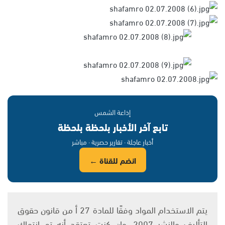
إذاعة الشمس
تابع آخر الأخبار بلحظة بلحظة
أخبار عاجلة · تقارير حصرية · مباشر
انضم للقناة ←
يتم الاستخدام المواد وفقًا للمادة 27 أ من قانون حقوق
التأليف والنشر 2007، وإن كنت تعتقد أنه تم انتهاك