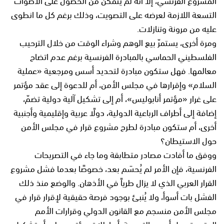
التسعة اللازمة لعرضه على التصويت، وذلك برغم كل ما انطوى
عليه من مرونة وتنازلات.
ومرة أخرى، يستمرّ بيع الوهم وشراء الوقت من خلال الترحيب
الفلسطيني الحماسي بالمبادرة الفرنسية برغم عدم اتضاح
معالمها. فهل ستكون مبادرة لتحديد أسس ومرجعية «عملية
السلام» وإقرارها في مجلس الأمن، أم للدعوة إلى عقد مؤتمر
على غرار «مؤتمر أنابوليس»، أم إلى تشكيل آلية دولية تضمّ،
إضافة إلى أطراف الرباعية الدولية، دولًا عربية وإقليمية وأجنبية
أخرى، أم ستكون مبادرة لطرح مشروع قرار في مجلس الأمن
حول الاستيطان؟
ووفق ما أفادت مصادر متطابقة وما جاء في التصريحات
الفرنسية، فإن الأمر لم يُحسَم بعد، خصوصًا بعدما فشل مشروع
القرار العربي الذي لا يزال طرياً في الأذهان. والوضع منذ ذلك
الفشل بات أسوأ، ولا يُنبئ بوجود فرصة حقيقية لإقرار قرار في
مجلس الأمن منسجم مع القانون الدولي وقرارات الأمم
المتحدة حول أسس التسوية، أو إطلاق مؤتمر دولي أو تشكيل