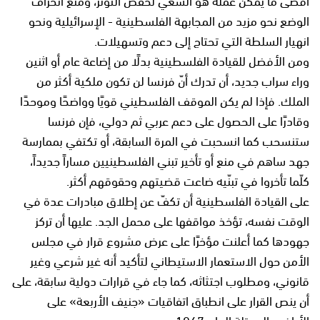
الوضع نحو مزيد من المجابهة الفلسطينية - الإسرائيلية ونحو
انهيار السلطة التي تحتاج إلى دعم وتسهيلات.
ومن الأفضل للقيادة الفلسطينية بدلًا من إضاعة عام أو اثنين
وراء سراب جديد، أن تدرك أنّ فرنسا لن تكون ملكية أكثر من
الملك. فإذا لم يكن الموقف الفلسطيني قويًا وواضحًا وموحدًا
وقادرًا على الحصول على دعم عربي ثم دولي، فإن فرنسا
ستنسحب كما انسحبت في المرة السابقة، أو تكتفي بممارسة
جهد ساهم في منع أو تأخير تبني الفلسطينيين مساراً جديداً،
كلّما تأخروا في تبنّيه ضاعت قضيتهم وحقوقهم أكثر.
على القيادة الفلسطينية أن تكفّ عن إطلاق مبادرات عدة في
الوقت نفسه، تؤخذ مواقفها على محمل الجد. عليها أن تركز
جهودها كما أعلنت مؤخرًا على عرض مشروع قرار في مجلس
الأمن حول الاستعمار الاستيطاني لتأكيد أنه غير شرعي وغير
قانوني، ومطلوب اجتثاثه، كما جاء في قرارات دولية سابقة، على
أن ينص القرار على انطباق اتفاقيات «جنيف الأربعة» على
الأراضي المحتلة العام 1967.