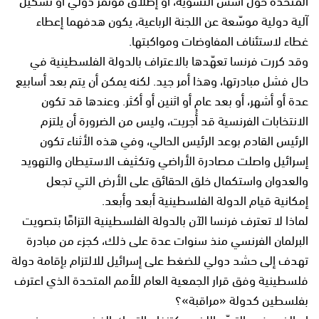
آلية دولية موسّعة عن اللجنة الرباعية، يكون هدفهما إعطاء
غطاء لاستئناف المفاوضات ومواكبتها.
وقد كررت فرنسا تعهّدها بالاعتراف بالدولة الفلسطينية في
حال فشل مبادرتها، وهذا أمر جيد. لكنه يمكن أن يتم بعد أسابيع
عدة أو أشهر، أو بعد عام أو اثنين أو أكثر. وعندها قد تكون
الانتخابات الفرنسية قد أُجريت، وليس من الضرورة أن يلتزم
الرئيس القادم بوعد الرئيس الحالي، وفي هذه الأثناء تكون
إسرائيل واصلت مصادرة الأراضي وتكثيف الاستيطان والتهويد
والعدوان واستكمال خلق الحقائق على الأرض التي تجعل
إمكانية قيام الدولة الفلسطينية أبعد وأبعد.
لماذا لا تعترف فرنسا الآن بالدولة الفلسطينية التزامًا بتصويت
البرلمان الفرنسي منذ سنوات عدة على ذلك، كجزء من مبادرة
تهدف إلى حشد دولي للضغط على إسرائيل للالتزام بإقامة دولة
فلسطينية وفق قرار الجمعية العام للأمم المتحدة الذي اعترف
بفلسطين كدولة «مراقبة»؟
إن الغموض والتردّد اللذين يكتنفان التحرك الفرنسي يصب في