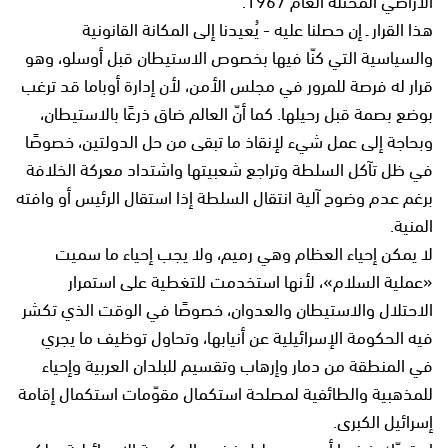
هذا القرار ـ إن حصلنا عليه - يُعيدنا إلى المكانة القانونية
والسياسية التي كنّا فيها بخصوص الاستيطان قبل أوسلو، وهو
قرار له فرصة للمرور في مجلس الأمن، لأن إدارة أوباما قد ترغب
بوضع بصمة قبل رحيلها. كما أنّ العالم ضاق ذرعًا بالاستيطان،
وبحاجة إلى عمل شيء لإنقاذ ما تبقى من حل الدولتين، خصوصًا
في ظل تآكل السلطة وتراجع شعبيتها واشتداد معركة الخلافة
برغم عدم وضوح آلية انتقال السلطة إذا استقال الرئيس أو وافته
المنية.
لا يمكن إحياء العظام وهي رميم، ولا يجب إحياء ما سميت
«عملية السلام»، لأنها استخدمت للتغطية على استمرار
الاحتلال والاستيطان والعدوان، خصوصًا في الوقت الذي تكشر
فيه الحكومة الإسرائيلية عن أنيابها، وتحاول توظيف ما يجري
في المنطقة من دمار وإرهاب وتقسيم للبلدان العربية وإحياء
للمذهبية والطائفية لمصلحة استكمال مقوّمات استكمال إقامة
إسرائيل الكبرى.
إن تحرّك فرنسا أمر جيد بدليل غضب الحكومة الإسرائيلية، ولكن