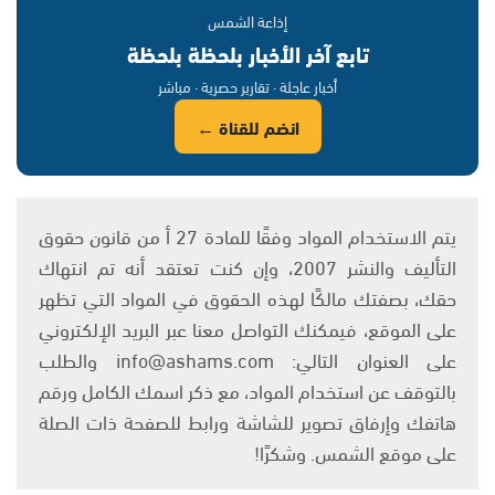
إذاعة الشمس
تابع آخر الأخبار بلحظة بلحظة
أخبار عاجلة · تقارير حصرية · مباشر
انضم للقناة ←
يتم الاستخدام المواد وفقًا للمادة 27 أ من قانون حقوق
التأليف والنشر 2007، وإن كنت تعتقد أنه تم انتهاك
حقك، بصفتك مالكًا لهذه الحقوق في المواد التي تظهر
على الموقع، فيمكنك التواصل معنا عبر البريد الإلكتروني
على العنوان التالي: info@ashams.com والطلب
بالتوقف عن استخدام المواد، مع ذكر اسمك الكامل ورقم
هاتفك وإرفاق تصوير للشاشة ورابط للصفحة ذات الصلة
على موقع الشمس. وشكرًا!