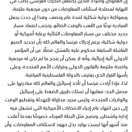
النهاية لمصلحة استئناف المفاوضات من دون مرجعية ملزمة،
وبمواكبة دولية شكلية لمدة عام ونصف. وهذا إن حدث يجعل
المبادرة نوعًا من اللعب بالوقت الضائع، وتجنب اعتماد مسار
جديد مختلف عن مسار المفاوضات الثنائية برعاية أميركية أو
دولية شكلية، برغم إدراك فرنسا والعالم كله بأن تجديد الصيغ
الفاشلة السابقة محكوم عليه بالفشل، فضلًا عن أن المؤتمر
الدولي آلية إجرائية، وأنه لا يمكن أن ينجح ما لم تكن له مرجعية
واضحة ملتزمة بالقانون الدولي وقرارات الأمم المتحدة، وعلى
رأسها القرار الذي يعترف بالدولة الفلسطينية المراقبة.
لذا، فإذا أرادت فرنسا أن تأخذ إسرائيل والعالم كله مبادرتها على
محمل الجد؛ فعليها أن تسلك طريق الضغط على إسرائيل
والولايات المتحدة، وليس مجرد محاولة للتهدئة وتقطيع الوقت
إلى حين انتهاء عام إجراء الانتخابات الأميركية التي تنشغل فيه
إدارة واشنطن، وتصبح مثل البطة العرجاء، خصوصًا بعدما أعلنت
منذ أشهر أنها ليست بوارد بذل جهود لاستئناف المفاوضات، وأن
أقصى ما يمكن عمله هو السعي لخفض التوتر، ومنع انحراف