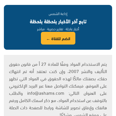
إذاعة الشمس
تابع آخر الأخبار بلحظة بلحظة
أخبار عاجلة · تقارير حصرية · مباشر
انضم للقناة ←
يتم الاستخدام المواد وفقًا للمادة 27 أ من قانون حقوق
التأليف والنشر 2007، وإن كنت تعتقد أنه تم انتهاك
حقك، بصفتك مالكًا لهذه الحقوق في المواد التي تظهر
على الموقع، فيمكنك التواصل معنا عبر البريد الإلكتروني
على العنوان التالي: info@ashams.com والطلب
بالتوقف عن استخدام المواد، مع ذكر اسمك الكامل ورقم
هاتفك وإرفاق تصوير للشاشة ورابط للصفحة ذات الصلة
على موقع الشمس. وشكرًا!