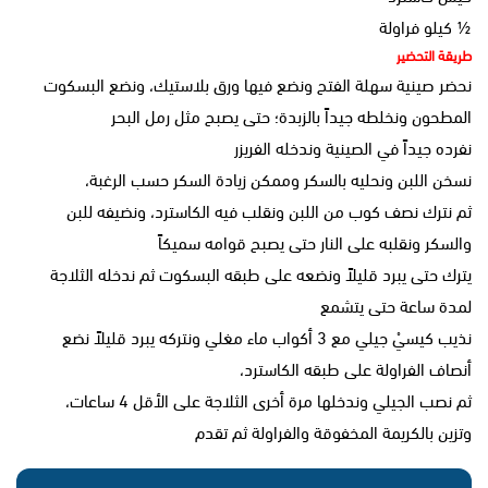
½ كيلو فراولة
طريقة التحضير
نحضر صينية سهلة الفتح ونضع فيها ورق بلاستيك، ونضع البسكوت
المطحون ونخلطه جيداً بالزبدة؛ حتى يصبح مثل رمل البحر
نفرده جيداً في الصينية وندخله الفريزر
نسخن اللبن ونحليه بالسكر وممكن زيادة السكر حسب الرغبة،
ثم نترك نصف كوب من اللبن ونقلب فيه الكاسترد، ونضيفه للبن
والسكر ونقلبه على النار حتى يصبح قوامه سميكاً
يترك حتى يبرد قليلاً ونضعه على طبقه البسكوت ثم ندخله الثلاجة
لمدة ساعة حتى يتشمع
نذيب كيسيْ جيلي مع 3 أكواب ماء مغلي ونتركه يبرد قليلاً نضع
أنصاف الفراولة على طبقه الكاسترد،
ثم نصب الجيلي وندخلها مرة أخرى الثلاجة على الأقل 4 ساعات،
وتزين بالكريمة المخفوقة والفراولة ثم تقدم