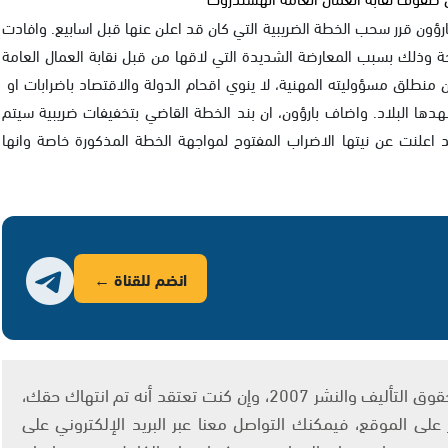
بارؤون قرر سحب الخطة الضريبية التي كان قد اعلن عنها قبل اسابيع. وافادت
حة وذلك بسبب المعارضة الشديدة التي لاقها من قبل نقابة العمال العامة
 منطلق مسؤوليته المهنية، لا ينوي اقحام الدولة والاقتصاد باضرابات او
دها البلاد. واضاف بارؤون، ان بند الخطة القاضي بتخفيفات ضريبية سيتم
 اعلنت عن نيتها الاضراب المفتوح لمواجهة الخطة المذكورة خاصة وانها
انضم للقناة ←
يتم الاستخدام المواد وفقًا للمادة 27 أ من قانون حقوق التأليف والنشر 2007، وإن كنت تعتقد أنه تم انتهاك حقك،
لى الموقع، فيمكنك التواصل معنا عبر البريد الإلكتروني على