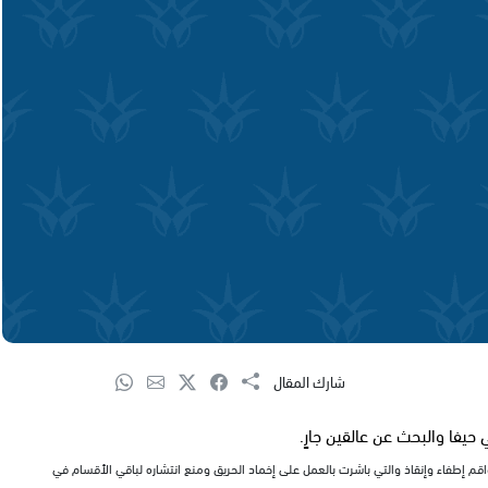
شارك المقال
فا والبحث عن عالقين جارٍ.
ق في مستشفى بني تسيون روتشيلد في حيفا ، وهرعت إلى المكان 6 طواقم إطفاء وإنقاذ والتي باشرت بالعمل على إخماد الحريق ومنع انتشاره لباقي الأقسام في