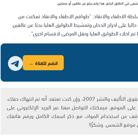
فى في الطابق الرابع، هذا ولم يبلغ عن عالقين أو مصابين.
لطة الاطفاء والانقاذ: "طواقم الاطفاء والانقاذ تمكنت من
ا على اخراج الدخان وتمشيط الطوابق العليا بحثا عن عالقين
تم اخلاء الطوابق العليا ونقل المرضى لاقسام اخرى" .
انضم للقناة ←
يتم الاستخدام المواد وفقًا للمادة 27 أ من قانون حقوق التأليف والنشر 2007، وإن كنت تعتقد أنه تم انتهاك حقك،
لى الموقع، فيمكنك التواصل معنا عبر البريد الإلكتروني على
info@ashams.c والطلب بالتوقف عن استخدام المواد، مع ذكر اسمك الكامل ورقم هاتفك
ى موقع الشمس. وشكرًا!