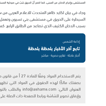
المستشفى وإخراج الدخان من المبنى، كما اتضح أنّ الحريق شبّ في صيدلية المستش
وجاء في بيان لكايد ظاهر المتحدث للاعلام العربي من س
السيطرة على الحريق في مستشفى بني تسيون وتعمل حالي
بسبب الدخان الكثيف الذي تصاعد من الطابق الرابع. كما 
إذاعة الشمس
تابع آخر الأخبار بلحظة بلحظة
أخبار عاجلة · تقارير حصرية · مباشر
بصفتك مالكًا لهذه الحقوق في المواد التي تظهر ع
العنوان التالي: om
وإرفاق تصوير للشاشة ورابط للصفحة ذات الصلة عل