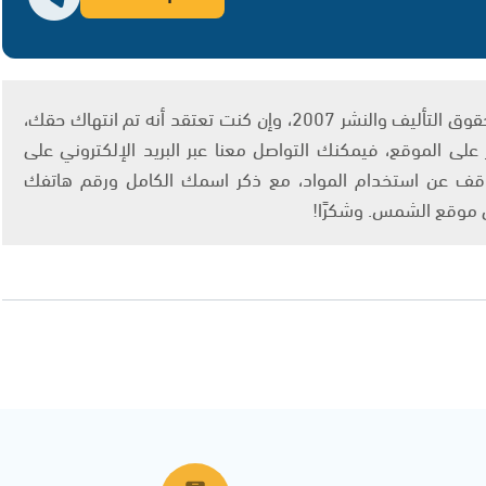
يتم الاستخدام المواد وفقًا للمادة 27 أ من قانون حقوق التأليف والنشر 2007، وإن كنت تعتقد أنه تم انتهاك حقك،
لى الموقع، فيمكنك التواصل معنا عبر البريد الإلكتروني على
info@ashams.c والطلب بالتوقف عن استخدام المواد، مع ذكر اسمك الكامل ورقم هاتفك
ى موقع الشمس. وشكرًا!