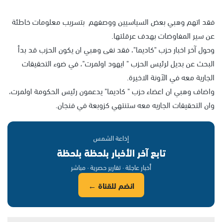
فقد اتهم وهبي بعض السياسيين ووصفهم بتسريب معلومات خاطئة
عن سير المفاوضات بهدف عرقلتها.
وحول آخر اخبار حزب "كاديما"، فقد نفى وهبي ان يكون الحزب قد بدأ
البحث عن بديل لرئيس الحزب " ايهود اولمرت"، في ضوء التحقيقات
الجارية معه في الآونة الاخيرة.
واضاف وهبي ان اعضاء حزب " كاديما" يدعمون رئيس الحكومة اولمرت،
وان التحقيقات الجاريه معه ستنتهي كزوبعة في فنجان.
إذاعة الشمس
تابع آخر الأخبار بلحظة بلحظة
أخبار عاجلة · تقارير حصرية · مباشر
انضم للقناة ←