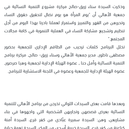
وذكرت السيدة سناء زريق-صالح مركزة مشروع التنمية النسائية في
جمعية الأهالي أن "يوم المرأة هو يوم نضال لتحقيق حقوق النساء
وتحررهن من القهر والتمييز واستمرار لعملنا بادرنا بهذا اليوم من أجل
تنظيم وتشجيع مشاركة النساء في العملية التنموية في كافة مجالات
المجتمع."
تخلل البرنامج كلمات ترحيب من الطاقم الإداري للجمعية بحضور
مصطفى ناطور, مدير جمعية الأهالي وسناء زريق- صالح, مركزة برنامج
التنمية النسائية وأمل حنا , عضوة الهيئة الإدارية لجمعية وهيا صرصور,
عضوة الهيئة الإدارية للجمعية وعضوة في اللجنة الاستشارية للبرنامج.
وبعدها قامت بعض السيدات اللواتي تخرجن من برنامج الأهالي للتنمية
النسائية بعرض قصصهن وتجاربهن الشخصية التي واجهوها في بناء
مشاريعن، وهن: السيدة سميرة عبّادي من كفر قرع، السيدة أمنة
كناعنة من كفر قرع، السيدة خيرية أسدي من المكر، السيدة تعمة جبارة