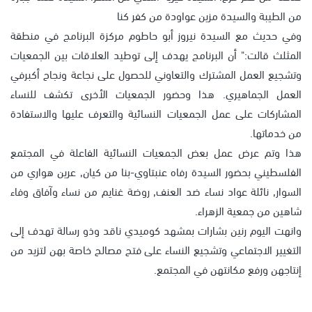
من الطيبة والسيدة مزين عواودة من كفر كنا
وفي حديث مع
السيدة نيروز أبو حاطوم مركزة البرنامج في منطقة
المثلث قالت:" أن البرنامج يهدف إلى توطيد العلاقات بين الجمعيات
وتشجيع العمل المشترك والتعاوني للحصول على نجاعة ونجاح أكبرفي
العمل الجماهيري. هذا وحضور الجمعيات الأخرى تكشف للنساء
المشاركات على عمل الجمعيات النسائية والتعرف عليها والاستفادة
من خدماتها.
هذا وتم عرض عمل بعض الجمعيات النسائية الفاعلة في المجتمع
الفلسطيني بحضور السيدة رفاه عنبتاوي-بنا من كيان, عرين هواري من
السوار, نائلة عواد نساء ضد العنف, روضة غنايم من نساء وآفاق وفاء
شاهين من جمعية الزهراء.
وانهت اليوم رنين بشارات بمشهد كوميدي ناقد وذو رسالة تهدف إلى
التغيير الاجتماعي وتشجيع النساء على فتح مصالح خاصة بهن لتزيد من
إنتاجهن ورفع مكانتهن في المجتمع.