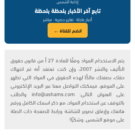
إذاعة الشمس
تابع آخر الأخبار بلحظة بلحظة
أخبار عاجلة · تقارير حصرية · مباشر
انضم للقناة ←
يتم الاستخدام المواد وفقًا للمادة 27 أ من قانون حقوق
التأليف والنشر 2007، وإن كنت تعتقد أنه تم انتهاك
حقك، بصفتك مالكًا لهذه الحقوق في المواد التي تظهر
على الموقع، فيمكنك التواصل معنا عبر البريد الإلكتروني
على العنوان التالي: info@ashams.com والطلب
بالتوقف عن استخدام المواد، مع ذكر اسمك الكامل ورقم
هاتفك وإرفاق تصوير للشاشة ورابط للصفحة ذات الصلة
على موقع الشمس. وشكرًا!