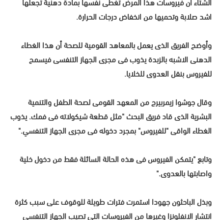
الشتاء أن فيروسات هذا المرض تغطى نفسها بمادة دهنية تجعلها
اشد صلابة وتحميها من انخفاض درجات الحرارة.
وأوضح الفريق الذى يعمل بالمعاهد القومية للصحة أن هذا الغطاء
الدهنى الاشبه بالزبدة يذوب فى مجرى الجهاز التنفسى فيسمح
للفيروس بنقل العدوى للخلايا.
وقال جوشوا زيمربيرج من المعهد القومى لصحة الطفل والتنمية
البشرية الذى قاد فريق البحث "مثل قطعة شيكولاته فى فمك. يذوب
الغطاء الواقى "للفيروس" بمجرد دخوله فى مجرى الجهاز التنفسي."
وتابع "يتمكن الفيروس فى هذه الحالة السائلة فقط من دخول خلية
واصابتها بالعدوى."
وبذل الباحثون جهودا استمرت فترات طويلة للوقوف على سبب كثرة
انتشار الانفلونزا وغيرها من الفيروسات التى تصيب الجهاز التنفسى