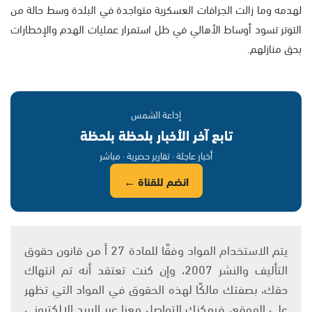
لهدمه وما زالت الجرافات العسكرية متواجدة في البلدة وسط حالة من
التوتر تسود أوساط الأهالي في ظل استمرار عمليات الهدم والإخطارات
بحق منازلهم.
إذاعة الشمس
تابع آخر الأخبار بلحظة بلحظة
أخبار عاجلة · تقارير حصرية · مباشر
انضم للقناة ←
يتم الاستخدام المواد وفقًا للمادة 27 أ من قانون حقوق
التأليف والنشر 2007، وإن كنت تعتقد أنه تم انتهاك
حقك، بصفتك مالكًا لهذه الحقوق في المواد التي تظهر
على الموقع، فيمكنك التواصل معنا عبر البريد الإلكتروني