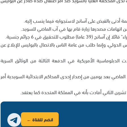
 أدنى بالقبض على آسانج لاستجوابه فيما ينسب إليه.
من اتهامات مصدرها زيارة قام بها في آب الماضي للسويد.
وب للتحقيق في 6 جرائم جنسية.
 الدولي، وإنما طلب من عامة الناس بالاتصال بالبوليس للإبلاغ عن
لدبلوماسية الأمريكية في الدفعة الثالثة من الوثائق السرية
ي بحق آسانج في 20 تشرين الثاني الماضي بعد يومين من إصدار إحدى المحاكم الابتدائية السويدية أمر
 تشرين الثاني أفادت بأنه في المملكة المتحدة كما يعتقد.
انضم للقناة ←