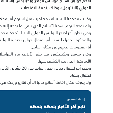
الدولي (الانتربول)، وذلك بتهمة الاغتصاب.
وكانت محكمة الاستئناف قد أقرت قبل أسبوع أمر محكمة
ولم توجه التهم رسميا لآسانج الذي ينفي ما يوجه إليه 
وفي تطور آخر اصدر البوليس الدولي الثلاثاء "مذكرة حمراء" قائلا إن آسانج (39 عاما) مطل
والمذكرة الحمراء ليست أمر اعتقال دولي يصدره البوليس
أية معلومات لديهم عن مكان آسانج.
وكان موقع ويكيليكس قد نشر الآلاف من المراسلات ا
الأمريكية التي يتم الكشف عنها.
وصدر أمر اعتقال دول
اعتقال بحقه.
ولا يعرف مكان إقامة آسانج حاليا إلا أن تقارير وردت في
إذاعة الشمس
تابع آخر الأخبار بلحظة بلحظة