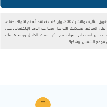
يتم الاستخدام المواد وفقًا للمادة 27 أ من قانون حقوق التأليف والنشر 2007، وإن كنت تعتقد أنه تم انتهاك حقك،
لى الموقع، فيمكنك التواصل معنا عبر البريد الإلكتروني على
info@ashams.c والطلب بالتوقف عن استخدام المواد، مع ذكر اسمك الكامل ورقم هاتفك
ى موقع الشمس. وشكرًا!