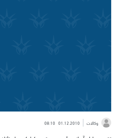
وكالات
01.12.2010
08:10
تقدم جوليان آسانج مؤسس موقع ويكيليكس باستئناف لد