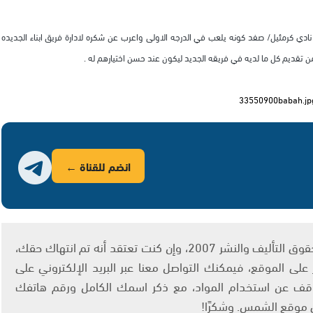
ادي كرمئيل/ صفد كونه يلعب في الدرجه الاولى واعرب عن شكره لادارة فريق ابناء الجديده
تقديم كل ما لديه في فريقه الجديد ليكون عند حسن اختيارهم له .
انضم للقناة ←
يتم الاستخدام المواد وفقًا للمادة 27 أ من قانون حقوق التأليف والنشر 2007، وإن كنت تعتقد أنه تم انتهاك حقك،
لى الموقع، فيمكنك التواصل معنا عبر البريد الإلكتروني على
info@ashams.c والطلب بالتوقف عن استخدام المواد، مع ذكر اسمك الكامل ورقم هاتفك
ى موقع الشمس. وشكرًا!