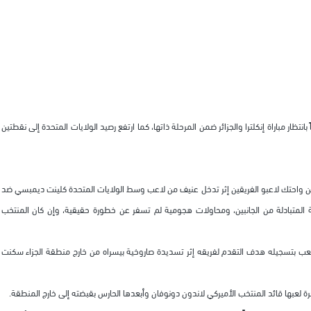
نتظار مباراة إنكلترا والجزائر ضمن المرحلة ذاتها، كما ارتفع رصيد الولايات المتحدة إلى نقطتين
شرين واحتك لاعبو الفريقين إثر تدخل عنيف من لاعب وسط الولايات المتحدة كلينت ديمبسي ضد
ة المتبادلة من الجانبين، ومحاولات هجومية لم تسفر عن خطورة حقيقية، وإن كان المنتخب
 من في الملعب بتسجيله هدف التقدم لفريقه إثر تسديدة صاروخية بيسراه من خارج منطقة الجزاء سكنت
 لعبها قائد المنتخب الأميركي لاندون دونوفان وأبعدها الحارس بقبضته إلى خارج المنطقة.