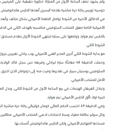
خوسيه توريس ركلة حرة مباشرة بقدمه اليسرى أبعدها الحارس هاندانوفيتش إل
في الدقائق الأخيرة من الشوط تواصل الضغط الأميركي بشكل مكثف وأبعد 
بالحارس تيم هوارد ووضعها على يساره لينتهي الشوط الأول بتقدم مستحق ل
الشوط الثاني
مع بداية الشوط الثاني أجرى المدير الفني الأميركي بوب برادلي تغييرين بنزو
وحملت الدقيقة 48 مفاجأة سارة لبرادلي وفريقه حين سجل قا
السلوفيني بوستيان سيزار في تقديرها ومرت منه إلى دونوفان الذي اخترق 
الأمل للمنتخب الأميركي.
وتبادل الفريقان الهجمات في ربع الساعة الأول من الشوط الثاني، وبذل المن
كبيرة لولا تألق الحارس الأميركي تيم هوارد.
وفي الدقيقة 69 احتسب الحكم المالي كومان كوليبالي ركلة حرة م
ونال سولير بطاقة صفراء وسط احتجاجات لاعبي المنتخب الأميركي مطالبين ا
فسددها المهاجم الأميركي ولكن الحارس هاندانوفيتش أمسك بها.