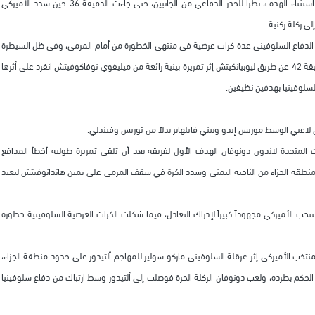
ولم يشهد نصف الساعة الأول من المباراة خطورة حقيقية على المرميين باستثناء الهدف، نظراً للحذر الدفاعي من الجانبين، حتى جاءت الدقيقة 36 حين سدد الأميركي
ى ركلة ركنية.
الدفاع السلوفيني عدة كرات عرضية في منتهى الخطورة من أمام المرمى، وفي ظل السيطرة
الأميركية التامة صعق المنتخب السلوفيني منافسيه بالهدف الثاني في الدقيقة 42 عن طريق ليوبيانكيتش إثر تمريرة بينية رائعة من ميليفوي نوفاكوفيتش انفرد على أثرها
سلوفينيا بهدفين نظيفين.
ل لاعبي الوسط موريس إيدو وبيني فايلهابر بدلاً من توريس وفيندلي.
ئد الولايات المتحدة لاندون دونوفان الهدف الأول لفريقه بعد أن تلقى تمريرة طولية أخطأ المدافع
منطقة الجزاء من الناحية اليمنى وسدد الكرة في سقف المرمى على يمين هاندانوفيتش ليعيد
تخب الأميركي مجهوداً كبيراً لإدراك التعادل، فيما شكلت الكرات العرضية السلوفينية خطورة
باشرة للمنتخب الأميركي إثر عرقلة السلوفيني ماركو سولير للمهاجم ألتيدور على حدود منطقة الجزاء،
لحكم بطرده، ولعب دونوفان الركلة الحرة فوصلت إلى ألتيدور وسط ارتباك من دفاع سلوفينيا