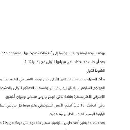
بهذه النتيجة ارتفع رصيد سلوفينيا إلى أربع نقاط تصدرت بها المجموعة مؤقتاً با
بعد أن كانت قد تعادلت في مباراتها الأولى مع إنكلترا (1-1).
الشوط الأول
بدأت المباراة ساخنة منذ لحظاتها الأولى حين توقف اللعب في الثانية الع
المهاجم السلوفيني زلاتان ليوبيانكيتش، واتسمت الدقائق الأولى بالخشون
الأميركي الأكثر سيطرة بقيادة ثنائي الهجوم روبي فيندلي وجوزي ألتيدور.
وفي الدقيقة 13 فاجأ الجناح الأيمن السلوفيني فالتر بيرسا كل
الزاوية اليسرى لمرمى الحارس تيم هوارد.
بعد ذلك بدقيقتين أنقذ حارس سلوفينيا سمير هاندانوفيتش مرماه من ركلة حرة