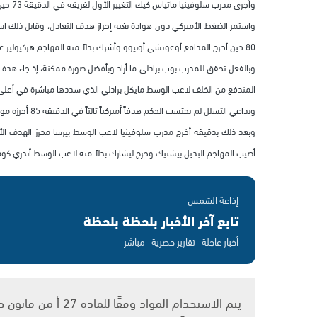
وأجرى مدرب سلوفينيا ماتياس كيك التغيير الأول لفريقه في الدقيقة 73 حين دفع بمهاجم ناسيونال البرتغالي نيك بيشنيك بدلاً من صاحب الهدف الثاني زلاتان ليوبيانكيتش.
واستمر الضغط الأميركي دون هوادة بغية إحراز هدف التعادل، وقابل ذلك اس
80 حين أخرج المدافع أوغوتشي أونيوو وأشرك بدلاً منه المهاجم هركيوليز غوميز.
المندفع من الخلف لاعب الوسط مايكل برادلي الذي سددها مباشرة في أعلى
وبداعي التسلل لم يحتسب الحكم هدفاً أميركياً ثالثاً في الدقيقة 85 أحرزه موريس إيدو من متابعة لركلة حرة.
وبعد ذلك بدقيقة أخرج مدرب سلوفينيا لاعب الوسط بيرسا محرز الهدف الأول
أصيب المهاجم البديل بيشنيك وخرج ليشارك بدلاً منه لاعب الوسط أندري كوماك،
إذاعة الشمس
تابع آخر الأخبار بلحظة بلحظة
أخبار عاجلة · تقارير حصرية · مباشر