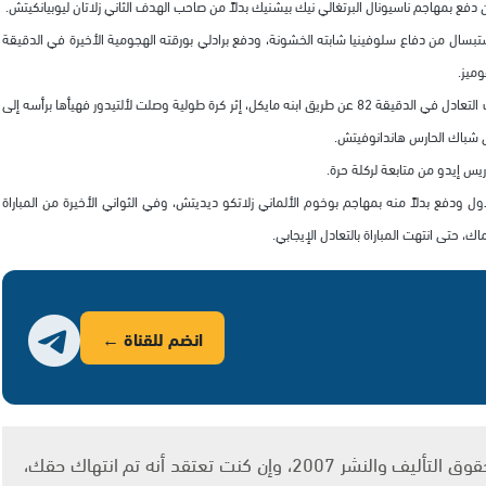
تبسال من دفاع سلوفينيا شابته الخشونة، ودفع برادلي بورقته الهجومية الأخيرة في الدقيقة
وبالفعل تحقق للمدرب بوب برادلي ما أراد وبأفضل صورة ممكنة، إذ جاء هدف التعادل في الدقيقة 82 عن طريق ابنه مايكل، إثر كرة طولية وصلت لألتيدور فهيأها برأسه إلى
 شباك الحارس هاندانوفيتش.
 ودفع بدلاً منه بمهاجم بوخوم الألماني زلاتكو ديديتش، وفي الثواني الأخيرة من المباراة
 حتى انتهت المباراة بالتعادل الإيجابي.
انضم للقناة ←
يتم الاستخدام المواد وفقًا للمادة 27 أ من قانون حقوق التأليف والنشر 2007، وإن كنت تعتقد أنه تم انتهاك حقك،