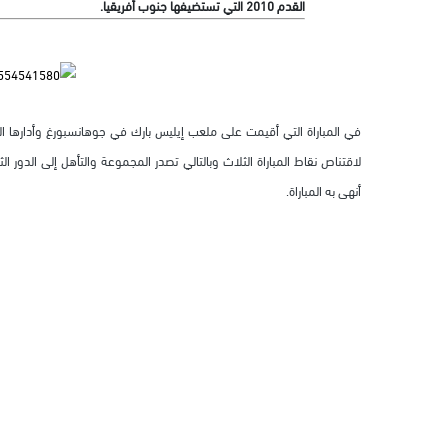
القدم 2010 التي تستضيفها جنوب أفريقيا.
في المباراة التي أقيمت على ملعب إيليس بارك في جوهانسبورغ وأدارها ال
لاقتناص نقاط المباراة الثلاث وبالتالي تصدر المجموعة والتأهل إلى الدور 
أنهى به المباراة.