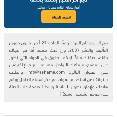
أخبار عاجلة · تقارير حصرية · مباشر
انضم للقناة ←
يتم الاستخدام المواد وفقًا للمادة 27 أ من قانون حقوق
التأليف والنشر 2007، وإن كنت تعتقد أنه تم انتهاك
حقك، بصفتك مالكًا لهذه الحقوق في المواد التي تظهر
على الموقع، فيمكنك التواصل معنا عبر البريد الإلكتروني
على العنوان التالي: info@ashams.com والطلب
بالتوقف عن استخدام المواد، مع ذكر اسمك الكامل ورقم
هاتفك وإرفاق تصوير للشاشة ورابط للصفحة ذات الصلة
على موقع الشمس. وشكرًا!