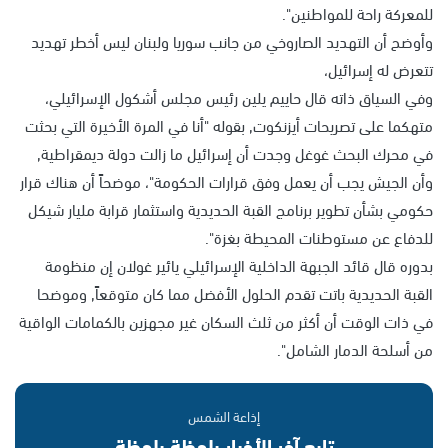
للمعركة راحة للمواطنين".
وأوضح أن التهديد الصاروخي من جانب سوريا ولبنان ليس أخطر تهديد
تتعرض له إسرائيل،
وفي السياق ذاته قال حاييم يلين رئيس مجلس أشكول الإسرائيلي،
متهكما على تصريحات أيزنكوت, بقوله "أنا في المرة الأخيرة التي بحثت
في محرك البحث غوغل وجدت أن إسرائيل ما زالت دولة ديمقراطية,
وأن الجيش يجب أن يعمل وفق قرارات الحكومة"، موضحاً أن هناك قرار
حكومي بشأن تطوير برنامج القبة الحديدية واستثمار قرابة مليار شيكل
للدفاع عن مستوطنات المحيطة بغزة".
بدوره قال قائد الجبهة الداخلية الإسرائيلي يائير غولان إن منظومة
القبة الحديدية باتت تقدم الحلول الأفضل مما كان متوقعاً, وموضحا
في ذات الوقت أن أكثر من ثلث السكان غير مجهزين بالكمامات الواقية
من أسلحة الدمار الشامل".
إذاعة الشمس
تابع آخر الأخبار بلحظة بلحظة