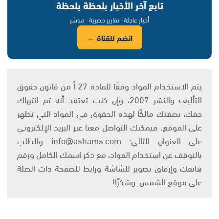
تابع آخر الأخبار بلحظة بلحظة
أخبار عاجلة · تقارير حصرية · مباشر
انضم للقناة ←
يتم الاستخدام المواد وفقًا للمادة 27 أ من قانون حقوق
التأليف والنشر 2007، وإن كنت تعتقد أنه تم انتهاك
حقك، بصفتك مالكًا لهذه الحقوق في المواد التي تظهر
على الموقع، فيمكنك التواصل معنا عبر البريد الإلكتروني
على العنوان التالي: info@ashams.com والطلب
بالتوقف عن استخدام المواد، مع ذكر اسمك الكامل ورقم
هاتفك وإرفاق تصوير للشاشة ورابط للصفحة ذات الصلة
على موقع الشمس. وشكرًا!