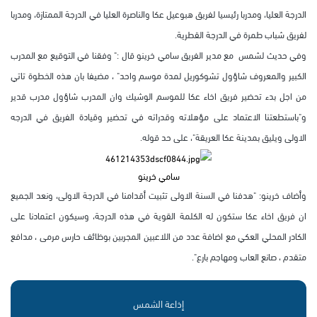
الدرجة العليا، ومدربا رئيسيا لفريق هبوعيل عكا والناصرة العليا في الدرجة الممتازة، ومدربا
لفريق شباب طمرة في الدرجة القطرية.
وفي حديث لشمس مع مدير الفريق سامي خرينو قال :" وفقنا في التوقيع مع المدرب
الكبير والمعروف شاؤول تشوكوريل لمدة موسم واحد" ، مضيفا بان هذه الخطوة تاتي
من اجل بدء تحضير فريق اخاء عكا للموسم الوشيك وان المدرب شاؤول مدرب قدير
و"باستطعتنا الاعتماد على مؤهلاته وقدراته في تحضير وقيادة الفريق في الدرجه
الاولى ويليق بمدينة عكا العريقة"، على حد قوله.
سامي خرينو
وأضاف خرينو: "هدفنا في السنة الاولى تثبيت أقدامنا في الدرجة الاولى، ونعد الجميع
ان فريق اخاء عكا ستكون له الكلمة القوية في هذه الدرجة، وسيكون اعتمادنا على
الكادر المحلي العكي مع اضافة عدد من اللاعبين المجربين بوظائف حارس مرمى ، مدافع
متقدم ، صانع العاب ومهاجم بارع".
إذاعة الشمس