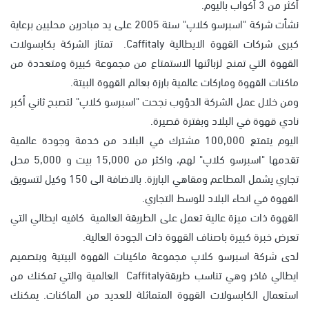
أكثر من 3 أكواب باليوم.
نشأت شركة "اسبرسو كلاپ" سنة 2005 على يد مبادرين محليين برعاية
كبرى شركات القهوة الايطالية Caffitaly. تمتاز الشركة بكابسولات
القهوة التي تمنح لزبائنها الاستمتاع من مجموعة كبيرة ومتعددة من
ماكنات القهوة وماركات عالمية بارزة بعالم القهوة البيتة.
ومن خلال عمل الشركة الدؤوب نجحت "اسبرسو كلاپ" لتصبح ثاني أكبر
نادي قهوة في البلاد وبفترة قصيرة.
اليوم يتمتع 100,000 مشترك في البلاد من خدمة وجودة عالمية
تقدمها "اسبرسو كلاپ" لهم، واكثر من 15,000 بيت و 5,000 محل
تجاري يشمل المطاعم ومقاهي البارزة. بالاضافة الى 150 وكيل لتسويق
القهوة في انحاء البلاد للوسط التجاري.
القهوة ذات ميزة عالية تعمل على الطريقة العالمية كافيه ايطالي التي
تعرض خبرة كبيرة باصناف القهوة ذات الجودة العالية.
لدى شركة اسبرسو كلاپ مجموعة ماكينات القهوة البيتية وبتصميم
ايطالي فاخر وهي تناسب طريقةCaffitaly العالمية والتي تمكنك من
استعمال الكابسولات القهوة المتماثلة للعديد من الماكنات. يمكنك