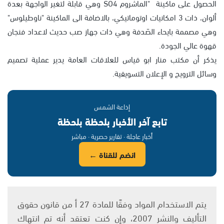
الحصول على ماكينة "الماشروم SO4 وهي قابلة لتغير الواجهة بعدة
ألوان، ذات 3 امكانيات اوتوماتيكي، بالاضافة الى الماكينة "ناوطيلوس"
وهي مصممة بايحاء الصَدفة وهي ذات جهاز صب حديث لاعداد فنجان
قهوة عالي الجودة.
يذكر أن مكتب منار ابو قياس للعلاقات العامة يدير عملية تصميم
وسائل الترويج و الإعلان التسويقية.
إذاعة الشمس
تابع آخر الأخبار بلحظة بلحظة
أخبار عاجلة · تقارير حصرية · مباشر
انضم للقناة ←
يتم الاستخدام المواد وفقًا للمادة 27 أ من قانون حقوق
التأليف والنشر 2007، وإن كنت تعتقد أنه تم انتهاك