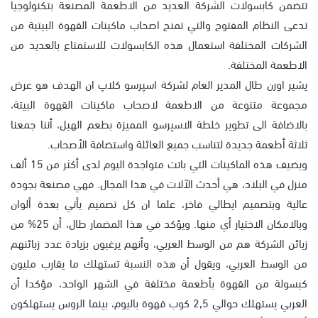
تتضمن كابسولات الشركة العديد من الاطعمة المصنعة بتكنولوجيا
تدعى النظام المفتوح والتي تمنح اصحاب ماكينات القهوة البيتية من
الشركات المختلفة استعمال هذه الكابسولات للاستمتاع بالعديد من
الاطعمة المختلفة.
يشير اورن طال المدير العام لشركة اسپرسو كلاپ ان الهدف هو عرض
مجموعة متنوعة من الاطعمة لاصحاب ماكينات القهوة البيتة،
بالاضافة الى تطوير خلطة الاسپرسو المميزة بطعم الهيل، أننا جمعنا
ثلاثة أطعمة جديدة لتناسب جميع العائلة واستضافة الأصحاب.
ويضيف هذه الماكينات التي باتت متواجدة اليوم لدى أكثر من 15 ألف
منزل في البلاد، هي أحدث الآلات في هذا المجال. فهي مصنعة بجودة
عالية وبتصميم ايطالي فاخر، علما ان كل تصميم يأتي بعدة ألوان
وبالامكان الاختيار أي منها. ويؤكد في هذا المضمار طال، أن 25% من
زبائن الشركة هم من الوسط العربي، وأنهم يرغبون بزيادة عدد زبائنهم
من الوسط العربي، ويقول أن هذه النسبة تستهلك ما يقارب مليون
كبسولة من القهوة بأطعمة مختلفة في الشهر الواحد، مؤكدا أن
العربي يستهلك حوالي 2,5 كوب قهوة باليوم، بينما الروس يستهلكون