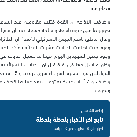
قطاع غزة.
واضافت الاذاعة ان القوة قتلت مقاومين عند الساعة ا
بحوزتهما على عبوة ناسفة واسلحة خفيفة، بعد ان قام 
وقال الناطق باسم الجيش الاسرائيلي لـ"معا"، ان الطائرات
وغزة، حيث اطلقت الدبابات عشرات القذائف وأكد الجيش
وجود جثتين لشهيدين اليوم، فيما لم تسجل اصابات في
وكان مراسل معا في غزة قال ان الدبابات الاسرائيلي
المواطنين قرب مقبرة الشهداء شرق غزة بنحو 15 قذيفة مدفعية.
واضاف ان 7 آليات عسكرية توغلت بعد عملية ال
وتجريف.
إذاعة الشمس
تابع آخر الأخبار بلحظة بلحظة
أخبار عاجلة · تقارير حصرية · مباشر