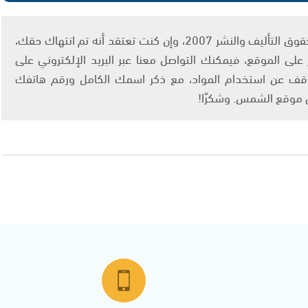
يتم الاستخدام المواد وفقًا للمادة 27 أ من قانون حقوق التأليف والنشر 2007، وإن كنت تعتقد أنه تم انتهاك حقك،
لى الموقع، فيمكنك التواصل معنا عبر البريد الإلكتروني على
info@ashams.c والطلب بالتوقف عن استخدام المواد، مع ذكر اسمك الكامل ورقم هاتفك
ى موقع الشمس. وشكرًا!