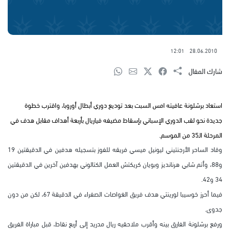
12:01
28.06.2010
شارك المقال
استعاد برشلونة عافيته امس السبت بعد توديع دوري أبطال أوروبا، واقترب خطوة
جديدة نحو لقب الدوري الإسباني بإسقاط مضيفه فياريال بأربعة أهداف مقابل هدف في
المرحلة الـ35 من الموسم.
وقاد الساحر الأرجنتيني ليونيل ميسي فريقه للفوز بتسجيله هدفين في الدقيقتين 19
و88، وأتم شابي هرنانديز وبويان كريكتش العمل الكتالوني بهدفين آخرين في الدقيقتين
34 و42.
فيما أحرز خوسيبا لورينتي هدف فريق الغواصات الصفراء في الدقيقة 67، لكن من دون
جدوى.
ورفع برشلونة الفارق بينه وأقرب ملاحقيه ريال مدريد إلى أربع نقاط، قبل مباراة الفريق