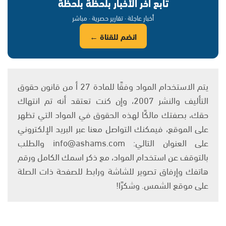
تابع آخر الأخبار بلحظة بلحظة
أخبار عاجلة · تقارير حصرية · مباشر
انضم للقناة ←
يتم الاستخدام المواد وفقًا للمادة 27 أ من قانون حقوق
التأليف والنشر 2007، وإن كنت تعتقد أنه تم انتهاك
حقك، بصفتك مالكًا لهذه الحقوق في المواد التي تظهر
على الموقع، فيمكنك التواصل معنا عبر البريد الإلكتروني
على العنوان التالي: info@ashams.com والطلب
بالتوقف عن استخدام المواد، مع ذكر اسمك الكامل ورقم
هاتفك وإرفاق تصوير للشاشة ورابط للصفحة ذات الصلة
على موقع الشمس. وشكرًا!