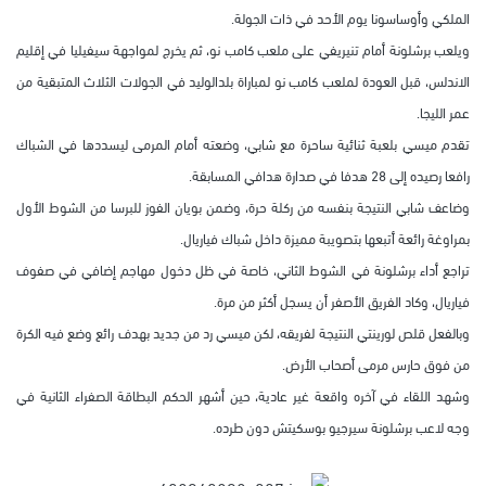
الملكي وأوساسونا يوم الأحد في ذات الجولة.
ويلعب برشلونة أمام تنيريفي على ملعب كامب نو، ثم يخرج لمواجهة سيفيليا في إقليم
الاندلس، قبل العودة لملعب كامب نو لمباراة بلدالوليد في الجولات الثلاث المتبقية من
عمر الليجا.
تقدم ميسي بلعبة ثنائية ساحرة مع شابي، وضعته أمام المرمى ليسددها في الشباك
رافعا رصيده إلى 28 هدفا في صدارة هدافي المسابقة.
وضاعف شابي النتيجة بنفسه من ركلة حرة، وضمن بويان الفوز للبرسا من الشوط الأول
بمراوغة رائعة أتبعها بتصويبة مميزة داخل شباك فياريال.
تراجع أداء برشلونة في الشوط الثاني، خاصة في ظل دخول مهاجم إضافي في صفوف
فياريال، وكاد الفريق الأصفر أن يسجل أكثر من مرة.
وبالفعل قلص لورينتي النتيجة لفريقه، لكن ميسي رد من جديد بهدف رائع وضع فيه الكرة
من فوق حارس مرمى أصحاب الأرض.
وشهد اللقاء في آخره واقعة غير عادية، حين أشهر الحكم البطاقة الصفراء الثانية في
وجه لاعب برشلونة سيرجيو بوسكيتش دون طرده.