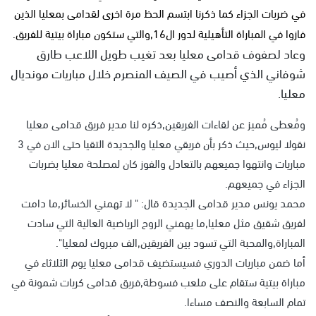
في ضربات الجزاء كما ذكرنا ابتسم الحظ مرة اخرى لقدامى بمعليا الذين
فازوا في المباراة التأهيلية لدور ال16,والتي ستكون مباراة بيتية للفريق.
وعاد لصفوف قدامى معليا بعد تغيب طويل اللاعب طارق
شوفاني الذي أصيب في الصيف المنصرم خلال مباريات مونديال
معليا.
ومُعطى مُميز عن لقاءات الفريقين,ذكره لنا مدير فريق قدامى معليا
نقولا ليوس,حيث ذكر بأن فريقي معليا والجديدة التقيا حتى الان في 3
مباريات وانتهوا جميعهم بالتعادل والفوز كان لمصلحة معليا بضربات
الجزاء في جميعهم.
محمد يونس مدير قدامى الجديدة قال: " لا تهمني الخسائر,ما دامت
لفريق شقيق مثل معليا,ما يهمني الروح الرياضية العالية التي سادت
المباراة,والمحبة التي تسود بين الفريقين,الف مبروك لمعليا".
أما ضمن مباريات الدوري فسيستضيف قدامى معليا يوم الثلاثاء في
مباراة بيتية ستقام على ملعب فسوطة,فريق قدامى كريات شمونة في
تمام السابعة والنصف مساءا.