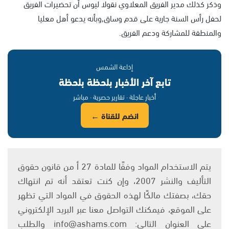
وذكر كذلك مدير الفريق المعلاوي نقولا ليوس أن تحضيرات الفريق
لحفل رأس السنة جارية على قدم وساق,وبأنه يدعو أهل معليا
والمنطقة للمشاركة ودعم الفريق.
إذاعة الشمس
تابع آخر الأخبار بلحظة بلحظة
أخبار عاجلة · تقارير حصرية · مباشر
انضم للقناة ←
يتم الاستخدام المواد وفقًا للمادة 27 أ من قانون حقوق
التأليف والنشر 2007، وإن كنت تعتقد أنه تم انتهاك
حقك، بصفتك مالكًا لهذه الحقوق في المواد التي تظهر
على الموقع، فيمكنك التواصل معنا عبر البريد الإلكتروني
على العنوان التالي: info@ashams.com والطلب