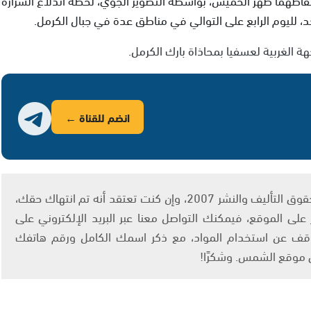
احد، لليوم الرابع على التوالي في مناطق عدة في جبال الكرمل.
ة الغربية لعسفيا بمحاذاة بارك الكرمل.
انضم للقناة ←
يتم الاستخدام المواد وفقًا للمادة 27 أ من قانون حقوق التأليف والنشر 2007، وإن كنت تعتقد أنه تم انتهاك حقك،
لى الموقع، فيمكنك التواصل معنا عبر البريد الإلكتروني على
info@ashams.c والطلب بالتوقف عن استخدام المواد، مع ذكر اسمك الكامل ورقم هاتفك
ى موقع الشمس. وشكرًا!