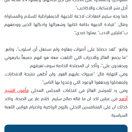
أجل نشر الاشاعات والاكاذيب".
كما وجه سليم انتقادات لاذعة للجبهة الديمقراطية للسلام والمساواة
وقال: "قيادة الجبهة بكافة كتابها وشعرائها وادبائها الذين ووصفهم
ب"قليلين الادب" عملوا ضدي".
وتابع: "لقد حصلنا على أصوات بنقاوة ولم نستغل أي اسلوب"، وتابع:
"ما يجمع الفائز والاحزاب التي ائتلفت معه هو انهم جميعاً يكرهوني
ويحقدون علي"، وأكد ان المصلحة الخاصة سوف تفرقهم.
وفي النهاية قال: "مبروك عليهم الفوز، ولن أطعن بنتيجة الانتخابات،
وليتفضلوا ويحققوا الوعود التي وعدوا بها الناس".
وفي رد للمرشح الفائز في انتخابات المجلس المحلي
مأمون الشيخ
أحمد
في عبلين اكد ان ما قاله صالح سليم كلام عار عن الصحة، واكد
كذلك ان على المتنافسين التحلي بالروح الرياضية واحترام قوانين اللعبة
السياسية.