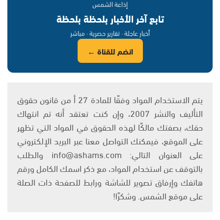
إذاعة الشمس
تابع آخر الأخبار بلحظة بلحظة
أخبار عاجلة · تقارير حصرية · مباشر
انضم للقناة ←
يتم الاستخدام المواد وفقًا للمادة 27 أ من قانون حقوق
التأليف والنشر 2007، وإن كنت تعتقد أنه تم انتهاك
حقك، بصفتك مالكًا لهذه الحقوق في المواد التي تظهر
على الموقع، فيمكنك التواصل معنا عبر البريد الإلكتروني
على العنوان التالي: info@ashams.com والطلب
بالتوقف عن استخدام المواد، مع ذكر اسمك الكامل ورقم
هاتفك وإرفاق تصوير للشاشة ورابط للصفحة ذات الصلة
على موقع الشمس. وشكرًا!