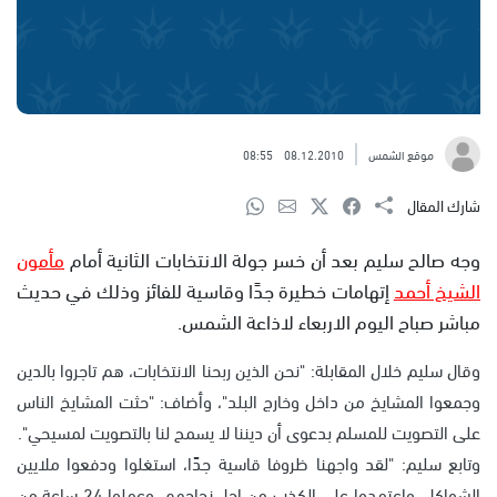
موقع الشمس
08.12.2010
08:55
شارك المقال
وجه صالح سليم بعد أن خسر جولة الانتخابات الثانية أمام
مأمون
الشيخ أحمد
إتهامات خطيرة جدًا وقاسية للفائز وذلك في حديث
مباشر صباح اليوم الاربعاء لاذاعة الشمس.
وقال سليم خلال المقابلة: "نحن الذين ربحنا الانتخابات، هم تاجروا بالدين
وجمعوا المشايخ من داخل وخارج البلد"، وأضاف: "حثت المشايخ الناس
على التصويت للمسلم بدعوى أن ديننا لا يسمح لنا بالتصويت لمسيحي".
وتابع سليم: "لقد واجهنا ظروفا قاسية جدًا، استغلوا ودفعوا ملايين
الشواكل، واعتمدوا على الكذب من اجل نجاحهم، وعملوا 24 ساعة من